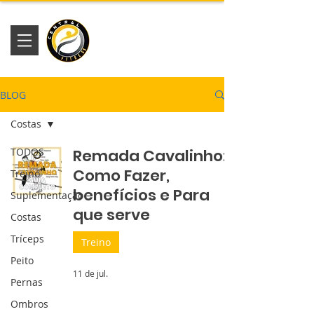
Academia
Central Fitness
BLOG
Costas
TODOS
Remada Cavalinho:
Como Fazer,
Treino
benefícios e Para
Suplementação
que serve
Costas
Tríceps
Treino
Peito
11 de jul.
Pernas
Ombros