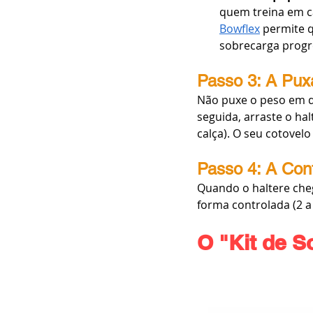
quem treina em c
Bowflex
 permite 
sobrecarga progr
Passo 3: A Pux
Não puxe o peso em d
seguida, arraste o ha
calça). O seu cotovelo
Passo 4: A Con
Quando o haltere cheg
forma controlada (2 a
O "Kit de S