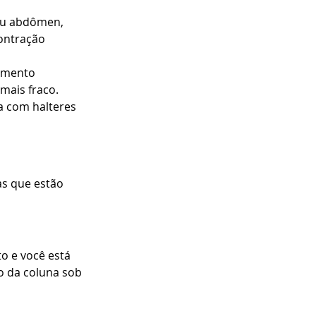
eu abdômen, 
ontração 
imento 
mais fraco.
 com halteres 
as que estão 
o e você está 
o da coluna sob 