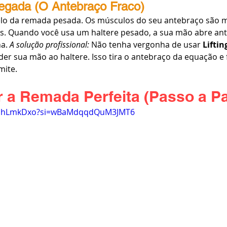
Pegada (O Antebraço Fraco)
elo da remada pesada. Os músculos do seu antebraço são 
as. Quando você usa um haltere pesado, a sua mão abre ant
a. 
A solução profissional:
 Não tenha vergonha de usar 
Liftin
er sua mão ao haltere. Isso tira o antebraço da equação e f
mite.
 a Remada Perfeita (Passo a P
B3qhLmkDxo?si=wBaMdqqdQuM3JMT6