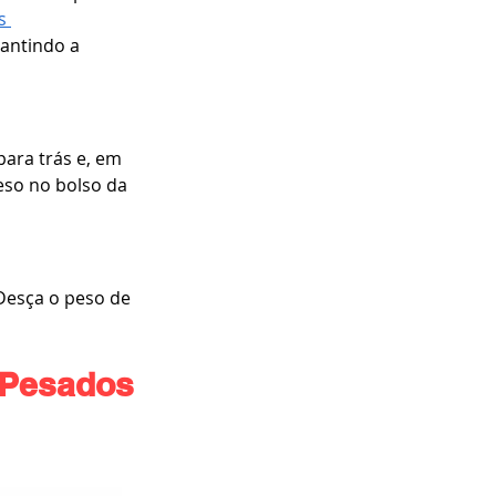
s 
antindo a 
ara trás e, em 
eso no bolso da 
Desça o peso de 
s Pesados