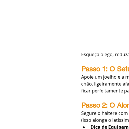
Esqueça o ego, reduza
Passo 1: O Set
Apoie um joelho e a 
chão, ligeiramente af
ficar perfeitamente pa
Passo 2: O Alo
Segure o haltere com 
(isso alonga o latíss
Dica de Equipam