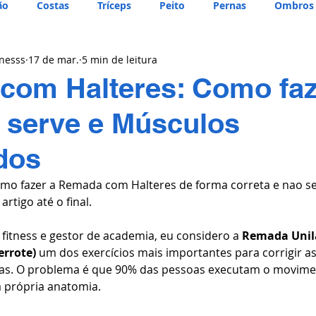
ão
Costas
Tríceps
Peito
Pernas
Ombros
tnesss
17 de mar.
5 min de leitura
om Halteres: Como faz
 serve e Músculos
dos
mo fazer a 
Remada com Halteres de forma correta e nao se 
artigo até o final. 
fitness e gestor de academia, eu considero a 
Remada Unil
errote)
 um dos exercícios mais importantes para corrigir as
sas. O problema é que 90% das pessoas executam o movime
a própria anatomia.