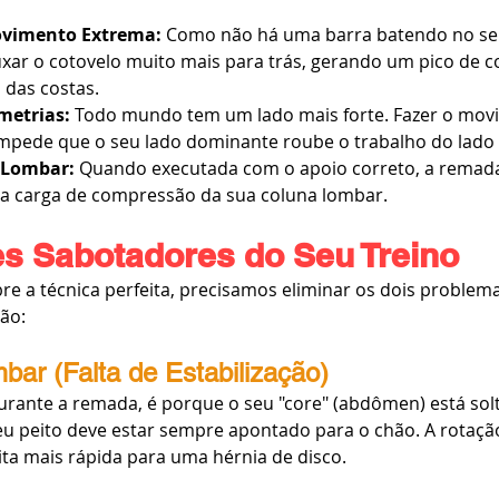
ovimento Extrema:
 Como não há uma barra batendo no s
xar o cotovelo muito mais para trás, gerando um pico de c
 das costas.
metrias:
 Todo mundo tem um lado mais forte. Fazer o mov
impede que o seu lado dominante roube o trabalho do lado 
 Lombar:
 Quando executada com o apoio correto, a remada
da carga de compressão da sua coluna lombar.
es Sabotadores do Seu Treino
re a técnica perfeita, precisamos eliminar os dois problem
ão:
bar (Falta de Estabilização)
urante a remada, é porque o seu "core" (abdômen) está solt
eu peito deve estar sempre apontado para o chão. A rotaçã
ita mais rápida para uma hérnia de disco.