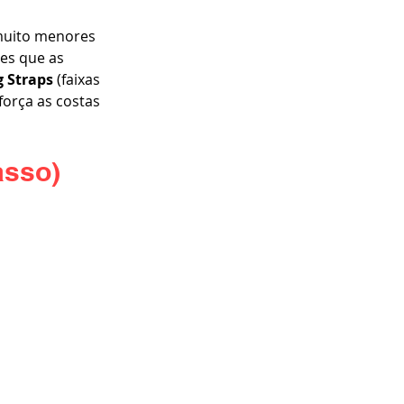
muito menores 
es que as 
g Straps
 (faixas 
orça as costas 
asso)