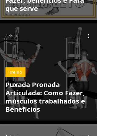
Fazer, benefícios e Para
Bíceps
que serve
Alimentação
8 de jul.
Treino
Puxada Pronada
Articulada: Como Fazer,
músculos trabalhados e
Benefícios