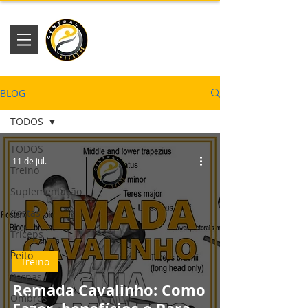
Academia
Central Fitness
BLOG
TODOS
TODOS
11 de jul.
Treino
Suplementação
Costas
Tríceps
Peito
Treino
Pernas
Remada Cavalinho: Como
Ombros