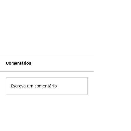
Comentários
Escreva um comentário
Treino de Peito Completo:
Dicas, Como Fazer, Exercícios
Completos