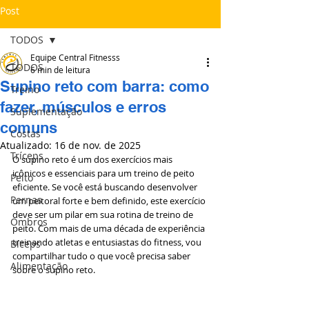
Post
TODOS
Equipe Central Fitnesss
TODOS
6 min de leitura
Supino reto com barra: como
Treino
fazer, músculos e erros
Suplementação
comuns
Costas
Atualizado:
16 de nov. de 2025
Tríceps
O supino reto é um dos exercícios mais 
icônicos e essenciais para um treino de peito 
Peito
eficiente. Se você está buscando desenvolver 
Pernas
um peitoral forte e bem definido, este exercício 
deve ser um pilar em sua rotina de treino de 
Ombros
peito. Com mais de uma década de experiência 
treinando atletas e entusiastas do fitness, vou 
Bíceps
compartilhar tudo o que você precisa saber 
Alimentação
sobre o supino reto.