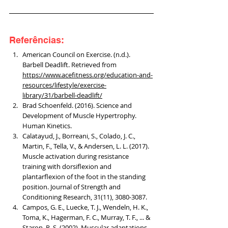
Referências:
American Council on Exercise. (n.d.). 
Barbell Deadlift. Retrieved from 
https://www.acefitness.org/education-and-
resources/lifestyle/exercise-
library/31/barbell-deadlift/
Brad Schoenfeld. (2016). Science and 
Development of Muscle Hypertrophy. 
Human Kinetics.
Calatayud, J., Borreani, S., Colado, J. C., 
Martin, F., Tella, V., & Andersen, L. L. (2017). 
Muscle activation during resistance 
training with dorsiflexion and 
plantarflexion of the foot in the standing 
position. Journal of Strength and 
Conditioning Research, 31(11), 3080-3087.
Campos, G. E., Luecke, T. J., Wendeln, H. K., 
Toma, K., Hagerman, F. C., Murray, T. F., ... & 
Staron, R. S. (2002). Muscular adaptations 