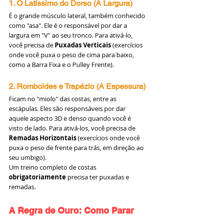
1. O Latíssimo do Dorso (A Largura)
É o grande músculo lateral, também conhecido 
como "asa". Ele é o responsável por dar a 
largura em "V" ao seu tronco. Para ativá-lo, 
você precisa de 
Puxadas Verticais
 (exercícios 
onde você puxa o peso de cima para baixo, 
como a Barra Fixa e o Pulley Frente).
2. Romboides e Trapézio (A Espessura)
Ficam no "miolo" das costas, entre as 
escápulas. Eles são responsáveis por dar 
aquele aspecto 3D e denso quando você é 
visto de lado. Para ativá-los, você precisa de 
Remadas Horizontais
 (exercícios onde você 
puxa o peso de frente para trás, em direção ao 
seu umbigo).
Um treino completo de costas 
obrigatoriamente
 precisa ter puxadas e 
remadas.
A Regra de Ouro: Como Parar 