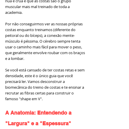
nua e crua é que as costas são o grupo 
muscular mais mal treinado de toda a 
academia.
Por não conseguirmos ver as nossas próprias 
costas enquanto treinamos (diferente do 
peitoral ou do bíceps), a conexão mente-
músculo é péssima. O cérebro sempre tenta 
usar o caminho mais fácil para mover o peso, 
que geralmente envolve roubar com os braços 
e a lombar.
Se você está cansado de ter costas retas e sem 
densidade, este é o único guia que você 
precisará ler. Vamos desconstruir a 
biomecânica do treino de costas e te ensinar a 
recrutar as fibras certas para construir o 
famoso "shape em V".
A Anatomia: Entendendo a 
"Largura" e a "Espessura"