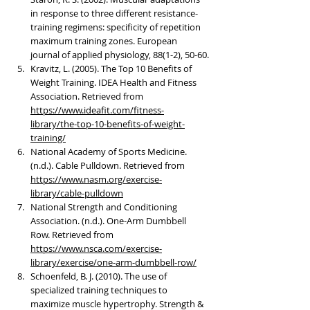
in response to three different resistance-
training regimens: specificity of repetition 
maximum training zones. European 
journal of applied physiology, 88(1-2), 50-60.
Kravitz, L. (2005). The Top 10 Benefits of 
Weight Training. IDEA Health and Fitness 
Association. Retrieved from 
https://www.ideafit.com/fitness-
library/the-top-10-benefits-of-weight-
training/
National Academy of Sports Medicine. 
(n.d.). Cable Pulldown. Retrieved from 
https://www.nasm.org/exercise-
library/cable-pulldown
National Strength and Conditioning 
Association. (n.d.). One-Arm Dumbbell 
Row. Retrieved from 
https://www.nsca.com/exercise-
library/exercise/one-arm-dumbbell-row/
Schoenfeld, B. J. (2010). The use of 
specialized training techniques to 
maximize muscle hypertrophy. Strength & 