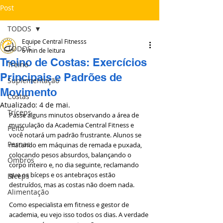
Post
TODOS
Equipe Central Fitnesss
TODOS
6 min de leitura
Treino de Costas: Exercícios
Treino
Principais e Padrões de
Suplementação
Movimento
Costas
Atualizado:
4 de mai.
Tríceps
Passe alguns minutos observando a área de 
musculação da Academia Central Fitness e 
Peito
você notará um padrão frustrante. Alunos se 
Pernas
matando em máquinas de remada e puxada, 
colocando pesos absurdos, balançando o 
Ombros
corpo inteiro e, no dia seguinte, reclamando 
que os bíceps e os antebraços estão 
Bíceps
destruídos, mas as costas não doem nada.
Alimentação
Como especialista em fitness e gestor de 
academia, eu vejo isso todos os dias. A verdade 