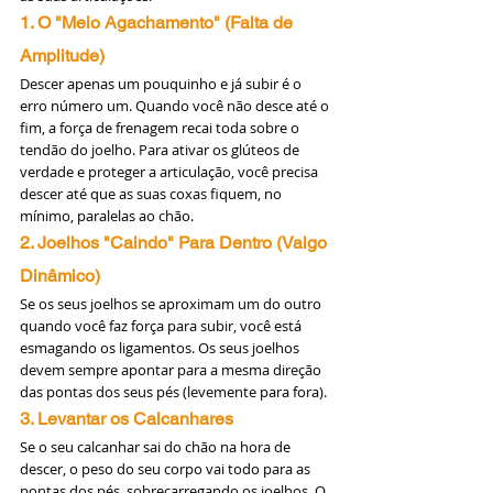
1. O "Meio Agachamento" (Falta de 
Amplitude)
Descer apenas um pouquinho e já subir é o 
erro número um. Quando você não desce até o 
fim, a força de frenagem recai toda sobre o 
tendão do joelho. Para ativar os glúteos de 
verdade e proteger a articulação, você precisa 
descer até que as suas coxas fiquem, no 
mínimo, paralelas ao chão.
2. Joelhos "Caindo" Para Dentro (Valgo 
Dinâmico)
Se os seus joelhos se aproximam um do outro 
quando você faz força para subir, você está 
esmagando os ligamentos. Os seus joelhos 
devem sempre apontar para a mesma direção 
das pontas dos seus pés (levemente para fora).
3. Levantar os Calcanhares
Se o seu calcanhar sai do chão na hora de 
descer, o peso do seu corpo vai todo para as 
pontas dos pés, sobrecarregando os joelhos. O 