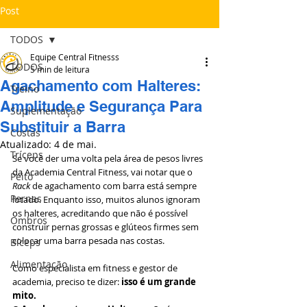
Post
TODOS
Equipe Central Fitnesss
TODOS
5 min de leitura
Agachamento com Halteres:
Treino
Amplitude e Segurança Para
Suplementação
Substituir a Barra
Costas
Atualizado:
4 de mai.
Tríceps
Se você der uma volta pela área de pesos livres 
da Academia Central Fitness, vai notar que o 
Peito
Rack
 de agachamento com barra está sempre 
Pernas
lotado. Enquanto isso, muitos alunos ignoram 
os halteres, acreditando que não é possível 
Ombros
construir pernas grossas e glúteos firmes sem 
colocar uma barra pesada nas costas.
Bíceps
Alimentação
Como especialista em fitness e gestor de 
academia, preciso te dizer: 
isso é um grande 
mito.