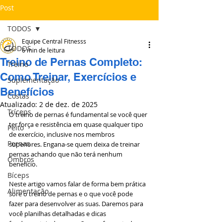
Post
TODOS
Equipe Central Fitnesss
TODOS
6 min de leitura
Treino de Pernas Completo:
Treino
Como Treinar, Exercícios e
Suplementação
Benefícios
Costas
Atualizado:
2 de dez. de 2025
Tríceps
O treino de pernas é fundamental se você quer 
ter força e resistência em quase qualquer tipo 
Peito
de exercício, inclusive nos membros 
Pernas
superiores. Engana-se quem deixa de treinar 
pernas achando que não terá nenhum 
Ombros
benefício. 
Bíceps
Neste artigo vamos falar de forma bem prática 
Alimentação
sore o treino de pernas e o que você pode 
fazer para desenvolver as suas. Daremos para 
você planilhas detalhadas e dicas 