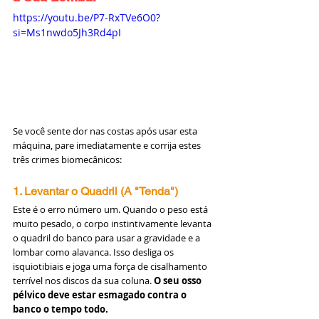
https://youtu.be/P7-RxTVe6O0?
si=Ms1nwdo5Jh3Rd4pI
Se você sente dor nas costas após usar esta 
máquina, pare imediatamente e corrija estes 
três crimes biomecânicos:
1. Levantar o Quadril (A "Tenda")
Este é o erro número um. Quando o peso está 
muito pesado, o corpo instintivamente levanta 
o quadril do banco para usar a gravidade e a 
lombar como alavanca. Isso desliga os 
isquiotibiais e joga uma força de cisalhamento 
terrível nos discos da sua coluna. 
O seu osso 
pélvico deve estar esmagado contra o 
banco o tempo todo.