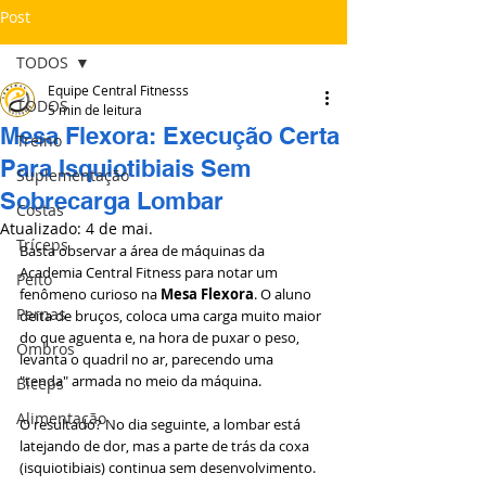
Post
TODOS
Equipe Central Fitnesss
TODOS
5 min de leitura
Mesa Flexora: Execução Certa
Treino
Para Isquiotibiais Sem
Suplementação
Sobrecarga Lombar
Costas
Atualizado:
4 de mai.
Tríceps
Basta observar a área de máquinas da 
Academia Central Fitness para notar um 
Peito
fenômeno curioso na 
Mesa Flexora
. O aluno 
Pernas
deita de bruços, coloca uma carga muito maior 
do que aguenta e, na hora de puxar o peso, 
Ombros
levanta o quadril no ar, parecendo uma 
"tenda" armada no meio da máquina.
Bíceps
Alimentação
O resultado? No dia seguinte, a lombar está 
latejando de dor, mas a parte de trás da coxa 
(isquiotibiais) continua sem desenvolvimento.