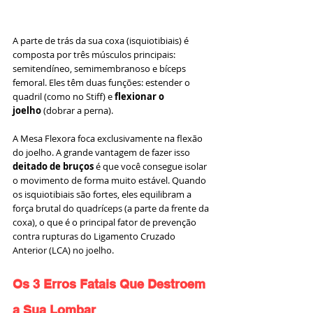
A parte de trás da sua coxa (isquiotibiais) é 
composta por três músculos principais: 
semitendíneo, semimembranoso e bíceps 
femoral. Eles têm duas funções: estender o 
quadril (como no Stiff) e 
flexionar o 
joelho
 (dobrar a perna).
A Mesa Flexora foca exclusivamente na flexão 
do joelho. A grande vantagem de fazer isso 
deitado de bruços
 é que você consegue isolar 
o movimento de forma muito estável. Quando 
os isquiotibiais são fortes, eles equilibram a 
força brutal do quadríceps (a parte da frente da 
coxa), o que é o principal fator de prevenção 
contra rupturas do Ligamento Cruzado 
Anterior (LCA) no joelho.
Os 3 Erros Fatais Que Destroem 
a Sua Lombar