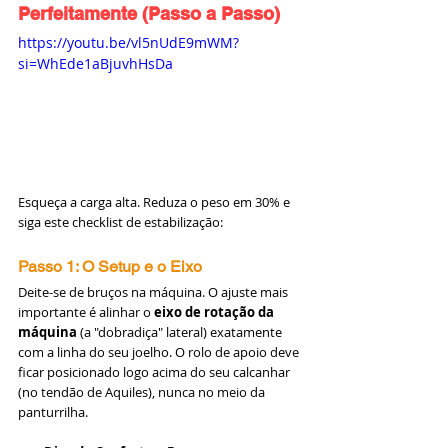
Perfeitamente (Passo a Passo)
https://youtu.be/vl5nUdE9mWM?
si=WhEde1aBjuvhHsDa
Esqueça a carga alta. Reduza o peso em 30% e 
siga este checklist de estabilização:
Passo 1: O Setup e o Eixo
Deite-se de bruços na máquina. O ajuste mais 
importante é alinhar o 
eixo de rotação da 
máquina
 (a "dobradiça" lateral) exatamente 
com a linha do seu joelho. O rolo de apoio deve 
ficar posicionado logo acima do seu calcanhar 
(no tendão de Aquiles), nunca no meio da 
panturrilha.