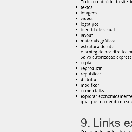
Todo o conteúdo do site, i
textos
imagens
vídeos
logotipos
identidade visual
layout
materiais gráficos
estrutura do site
é protegido por direitos 
Salvo autorização expressa
copiar
reproduzir
republicar
distribuir
modificar
comercializar
explorar economicament
qualquer conteúdo do site
9. Links 
O site pode conter links 