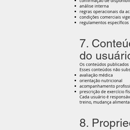
confirmação de disponibi
análise interna
regras operacionais da a
condições comerciais vi
regulamentos específicos 
7. Conteú
do usuári
Os conteúdos publicados no
Esses conteúdos não subs
avaliação médica
orientação nutricional
acompanhamento profissio
prescrição de exercício fí
Cada usuário é responsáve
treino, mudança alimentar
8. Proprie