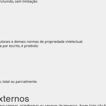
ncluindo, sem limitação:
autorais e demais normas de propriedade intelectual.
 por escrito, é proibido:
e
, total ou parcialmente.
externos
para páginas, plataformas ou serviços de terceiros. Esses links são