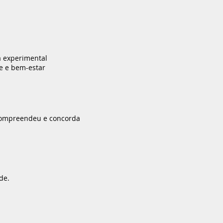
a experimental
de e bem-estar
, compreendeu e concorda
de.