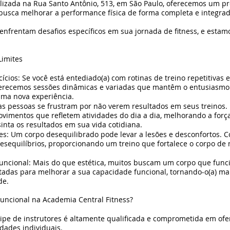
alizada na Rua Santo Antônio, 513, em São Paulo, oferecemos um 
busca melhorar a performance física de forma completa e integrad
frentam desafios específicos em sua jornada de fitness, e estamo
Limites
cios: Se você está entediado(a) com rotinas de treino repetitivas 
Oferecemos sessões dinâmicas e variadas que mantêm o entusiasmo 
uma nova experiência.
itas pessoas se frustram por não verem resultados em seus treinos
vimentos que refletem atividades do dia a dia, melhorando a força
sinta os resultados em sua vida cotidiana.
es: Um corpo desequilibrado pode levar a lesões e desconfortos. C
desequilíbrios, proporcionando um treino que fortalece o corpo de
uncional: Mais do que estética, muitos buscam um corpo que fun
tadas para melhorar a sua capacidade funcional, tornando-o(a) mai
de.
uncional na Academia Central Fitness?
ipe de instrutores é altamente qualificada e comprometida em of
dades individuais.