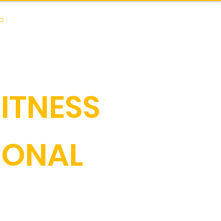
O
ITNESS
IONAL