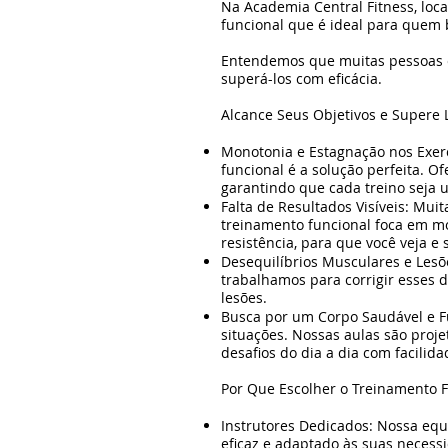
Na Academia Central Fitness, loc
funcional que é ideal para quem 
Entendemos que muitas pessoas en
superá-los com eficácia.
Alcance Seus Objetivos e Supere 
Monotonia e Estagnação nos Exercí
funcional é a solução perfeita. 
garantindo que cada treino seja 
Falta de Resultados Visíveis: Mu
treinamento funcional foca em mo
resistência, para que você veja e 
Desequilíbrios Musculares e Lesõ
trabalhamos para corrigir esses 
lesões.
Busca por um Corpo Saudável e F
situações. Nossas aulas são proje
desafios do dia a dia com facilida
Por Que Escolher o Treinamento F
Instrutores Dedicados: Nossa equ
eficaz e adaptado às suas necessi