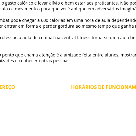
 o gasto calórico e levar alívio e bem estar aos praticantes. Não
imula os movimentos para que você aplique em adversários imagin
ombat pode chegar a 600 calorias em uma hora de aula dependendo
er entrar em forma e perder gordura ao mesmo tempo que ganha 
professor, a aula de combat na central fitness torna-se uma aula b
ro ponto que chama atenção é a amizade feita entre alunos, mostr
mizades e conhecer outras pessoas.
EREÇO
HORÁRIOS DE FUNCIONA
anto Antônio, 513 - Bela Vista
SEGUNDA - SEXTA:
06hrs às 24hrs
aulo, SP CEP: 01314-001
​SÁBADO:
09 hrs às 16hrs
ralfitnessacademia@gmail.com
DOMINGO
e
FERIADOS:
10hrs às 14
(11) 3104-7501