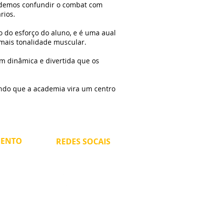
 podemos confundir o combat com
ários.
 do esforço do aluno, e é uma aual
mais tonalidade muscular.
em dinâmica e divertida que os
ando que a academia vira um centro
MENTO
REDES SOCAIS
:00hrs