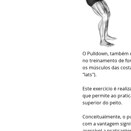
O Pulldown, também c
no treinamento de for
os músculos das cost
"lats"). 
Este exercício é real
que permite ao pratic
superior do peito.
Conceitualmente, o pu
com a vantagem signifi
acessível a praticante