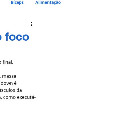
Bíceps
Alimentação
 foco
 final.
, massa 
lldown é 
úsculos da 
n, como executá-