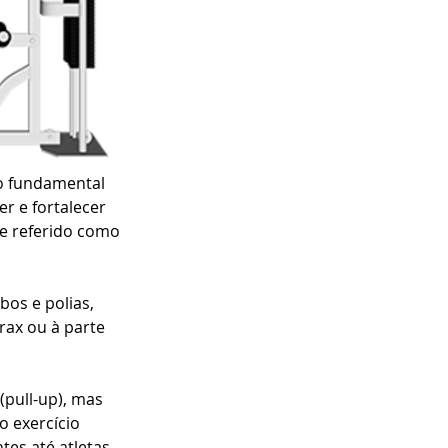
o fundamental 
 e fortalecer 
e referido como 
os e polias, 
rax ou à parte 
pull-up), mas 
o exercício 
tes até atletas 