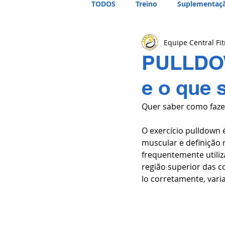
TODOS
Treino
Suplementaç
Equipe Central Fi
PULLDOW
e o que s
Quer saber como fazer 
O exercício pulldown 
muscular e definição n
frequentemente utiliz
região superior das c
lo corretamente, vari