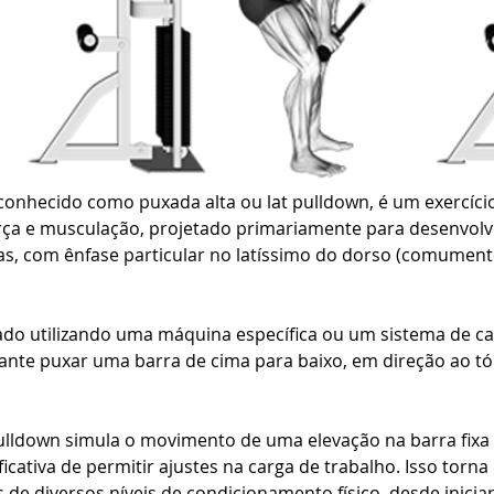
onhecido como puxada alta ou lat pulldown, é um exercíci
ça e musculação, projetado primariamente para desenvolver
as, com ênfase particular no latíssimo do dorso (comument
izado utilizando uma máquina específica ou um sistema de cab
ante puxar uma barra de cima para baixo, em direção ao tó
lldown simula o movimento de uma elevação na barra fixa (
cativa de permitir ajustes na carga de trabalho. Isso torna 
s de diversos níveis de condicionamento físico, desde inician