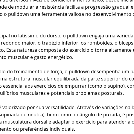
de de modular a resistência facilita a progressão gradual e
o o pulldown uma ferramenta valiosa no desenvolvimento d
cipal no latíssimo do dorso, o pulldown engaja uma varieda
 redondo maior, o trapézio inferior, os romboides, o bíceps 
. Esta natureza composta do exercício o torna altamente e
to muscular e gasto energético.
lo do treinamento de força, o pulldown desempenha um pap
a estrutura muscular equilibrada da parte superior do cor
essencial aos exercícios de empurrar (como o supino), con
ilíbrios musculares e potenciais problemas posturais.
valorizado por sua versatilidade. Através de variações na l
upinada ou neutra), bem como no ângulo de puxada, é possí
a musculatura dorsal e adaptar o exercício para atender a o
mento ou preferências individuais.