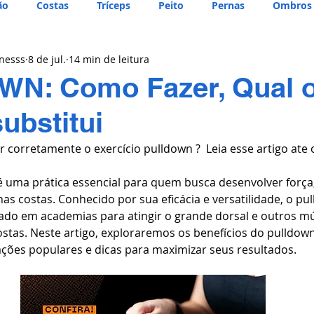
ão
Costas
Tríceps
Peito
Pernas
Ombros
tnesss
8 de jul.
14 min de leitura
N: Como Fazer, Qual o
ubstitui
corretamente o exercício pulldown ?  Leia esse artigo ate o
é uma prática essencial para quem busca desenvolver força
as costas. Conhecido por sua eficácia e versatilidade, o pu
ado em academias para atingir o grande dorsal e outros m
ostas. Neste artigo, exploraremos os benefícios do pulldow
ações populares e dicas para maximizar seus resultados.