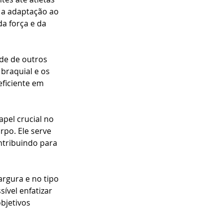
 a adaptação ao 
a força e da 
de de outros 
braquial e os 
ficiente em 
el crucial no 
po. Ele serve 
tribuindo para 
argura e no tipo 
vel enfatizar 
bjetivos 