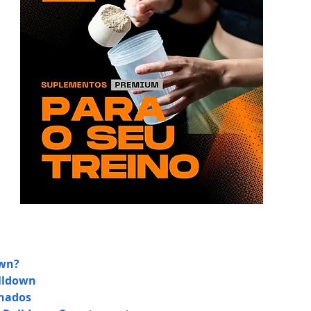
own?
ulldown
lhados