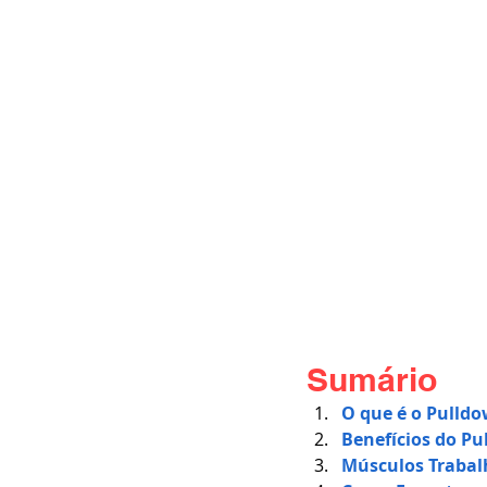
Sumário
O que é o Pulld
Benefícios do P
Músculos Traba