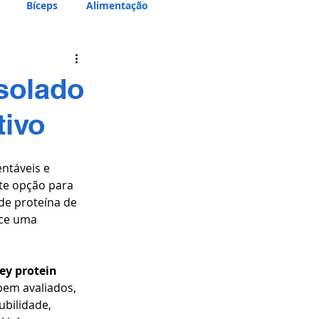
Bíceps
Alimentação
solado
tivo
ntáveis e 
te opção para 
de proteína de 
ece uma 
y protein 
em avaliados, 
ubilidade, 