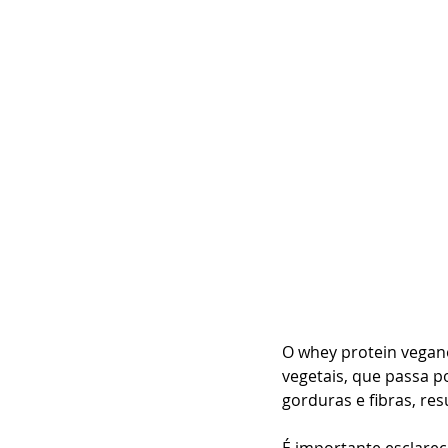
O whey protein vegano
vegetais, que passa p
gorduras e fibras, re
É importante esclarec