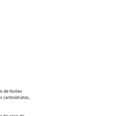
o de fontes 
s carboidratos, 
a do soro do 