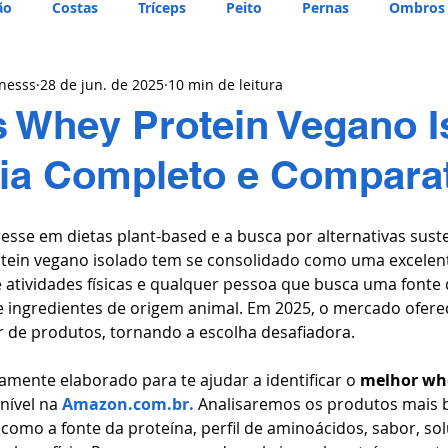
ão
Costas
Tríceps
Peito
Pernas
Ombros
tnesss
28 de jun. de 2025
10 min de leitura
 Whey Protein Vegano I
ia Completo e Compara
esse em dietas plant-based e a busca por alternativas suste
otein vegano isolado tem se consolidado como uma excelen
de atividades físicas e qualquer pessoa que busca uma fonte 
 de ingredientes de origem animal. Em 2025, o mercado ofer
 de produtos, tornando a escolha desafiadora.
amente elaborado para te ajudar a identificar o 
melhor whe
nível na
 Amazon.com.br.
 Analisaremos os produtos mais b
como a fonte da proteína, perfil de aminoácidos, sabor, sol