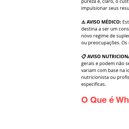
pureza e, claro, o cus
impulsionar seus res
⚠️ AVISO MÉDICO:
 Es
destina a ser um cons
novo regime de suplem
ou preocupações. Os r
📋 AVISO NUTRICION
gerais e podem não s
variam com base na id
nutricionista ou prof
específicas.
O Que é Wh