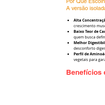
Por Que Escolh
A versão isolad
Alta Concentraçã
crescimento musc
Baixo Teor de Ca
quem busca defin
Melhor Digestibi
desconforto diges
Perfil de Aminoá
vegetais para gar
Benefícios 