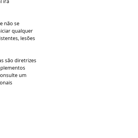
 irá 
e não se 
iciar qualquer 
stentes, lesões 
 são diretrizes 
uplementos 
Consulte um 
onais 