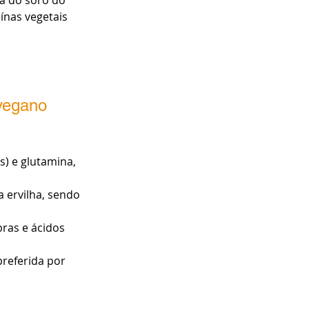
ínas vegetais 
vegano 
) e glutamina, 
 ervilha, sendo 
ras e ácidos 
referida por 