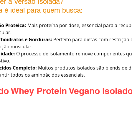
er a Versão Isolada?
a é ideal para quem busca:
o Proteica: 
Mais proteína por dose, essencial para a recup
ular.
rboidratos e Gorduras:
 Perfeito para dietas com restrição 
ição muscular.
lidade:
 O processo de isolamento remove componentes qu
tivo.
cidos Completo:
 Muitos produtos isolados são blends de di
antir todos os aminoácidos essenciais.
do Whey Protein Vegano Isolad