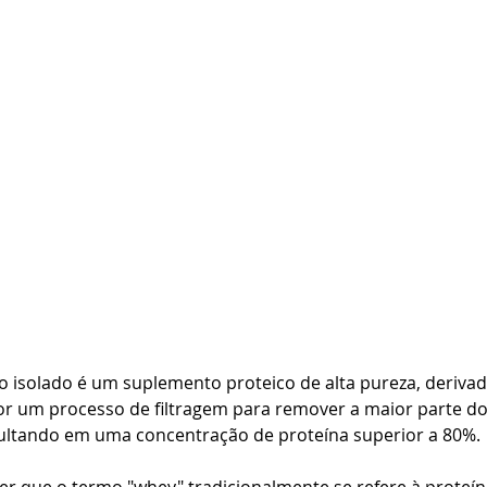
 isolado é um suplemento proteico de alta pureza, derivad
or um processo de filtragem para remover a maior parte do
sultando em uma concentração de proteína superior a 80%. 
er que o termo "whey" tradicionalmente se refere à proteín