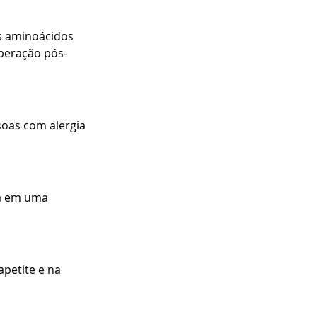
s aminoácidos 
uperação pós-
soas com alergia 
ta em uma 
petite e na 