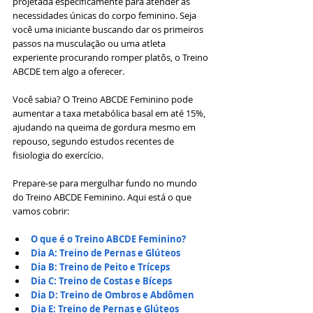
projetada especificamente para atender às 
necessidades únicas do corpo feminino. Seja 
você uma iniciante buscando dar os primeiros 
passos na musculação ou uma atleta 
experiente procurando romper platôs, o Treino 
ABCDE tem algo a oferecer.
Você sabia? O Treino ABCDE Feminino pode 
aumentar a taxa metabólica basal em até 15%, 
ajudando na queima de gordura mesmo em 
repouso, segundo estudos recentes de 
fisiologia do exercício.
Prepare-se para mergulhar fundo no mundo 
do Treino ABCDE Feminino. Aqui está o que 
vamos cobrir:
O que é o Treino ABCDE Feminino?
Dia A: Treino de Pernas e Glúteos
Dia B: Treino de Peito e Tríceps
Dia C: Treino de Costas e Bíceps
Dia D: Treino de Ombros e Abdômen
Dia E: Treino de Pernas e Glúteos 