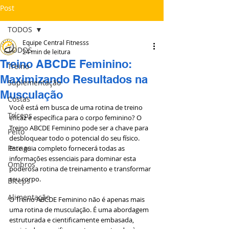
Post
TODOS
Equipe Central Fitnesss
TODOS
24 min de leitura
Treino ABCDE Feminino:
Treino
Maximizando Resultados na
Suplementação
Musculação
Costas
Você está em busca de uma rotina de treino 
Tríceps
eficaz e específica para o corpo feminino? O 
Treino ABCDE Feminino pode ser a chave para 
Peito
desbloquear todo o potencial do seu físico. 
Pernas
Este guia completo fornecerá todas as 
informações essenciais para dominar esta 
Ombros
poderosa rotina de treinamento e transformar 
seu corpo.
Bíceps
Alimentação
O Treino ABCDE Feminino não é apenas mais 
uma rotina de musculação. É uma abordagem 
estruturada e cientificamente embasada, 