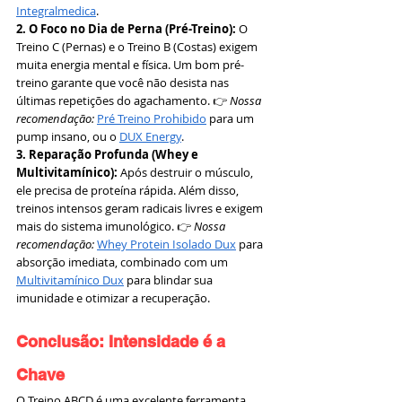
Integralmedica
.
2. O Foco no Dia de Perna (Pré-Treino):
 O 
Treino C (Pernas) e o Treino B (Costas) exigem 
muita energia mental e física. Um bom pré-
treino garante que você não desista nas 
últimas repetições do agachamento. 👉 
Nossa 
recomendação:
Pré Treino Prohibido
 para um 
pump insano, ou o 
DUX Energy
.
3. Reparação Profunda (Whey e 
Multivitamínico):
 Após destruir o músculo, 
ele precisa de proteína rápida. Além disso, 
treinos intensos geram radicais livres e exigem 
mais do sistema imunológico. 👉 
Nossa 
recomendação:
Whey Protein Isolado Dux
 para 
absorção imediata, combinado com um 
Multivitamínico Dux
 para blindar sua 
imunidade e otimizar a recuperação.
Conclusão: Intensidade é a 
Chave
O Treino ABCD é uma excelente ferramenta 