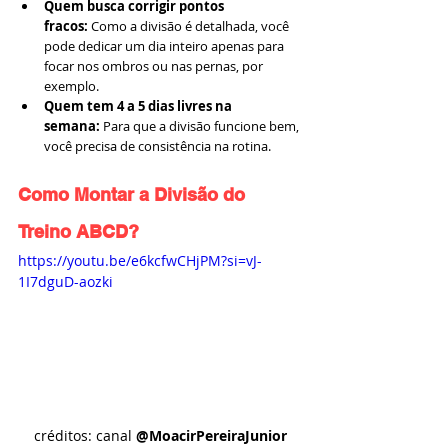
Quem busca corrigir pontos 
fracos:
 Como a divisão é detalhada, você 
pode dedicar um dia inteiro apenas para 
focar nos ombros ou nas pernas, por 
exemplo.
Quem tem 4 a 5 dias livres na 
semana:
 Para que a divisão funcione bem, 
você precisa de consistência na rotina.
Como Montar a Divisão do 
Treino ABCD?
https://youtu.be/e6kcfwCHjPM?si=vJ-
1I7dguD-aozki
créditos: canal 
@MoacirPereiraJunior