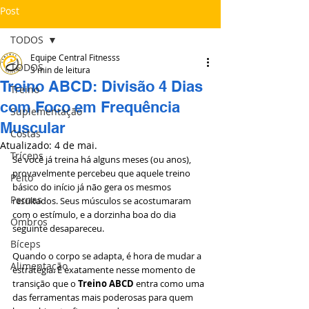
Post
TODOS
Equipe Central Fitnesss
TODOS
3 min de leitura
Treino ABCD: Divisão 4 Dias
Treino
com Foco em Frequência
Suplementação
Muscular
Costas
Atualizado:
4 de mai.
Tríceps
Se você já treina há alguns meses (ou anos), 
provavelmente percebeu que aquele treino 
Peito
básico do início já não gera os mesmos 
Pernas
resultados. Seus músculos se acostumaram 
com o estímulo, e a dorzinha boa do dia 
Ombros
seguinte desapareceu.
Bíceps
Quando o corpo se adapta, é hora de mudar a 
Alimentação
estratégia. É exatamente nesse momento de 
transição que o 
Treino ABCD
 entra como uma 
das ferramentas mais poderosas para quem 