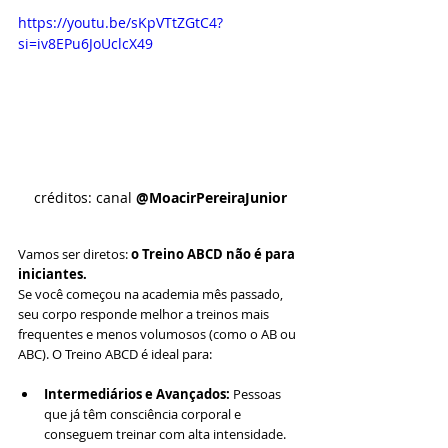
https://youtu.be/sKpVTtZGtC4?
si=iv8EPu6JoUclcX49
créditos: canal 
@MoacirPereiraJunior
Vamos ser diretos: 
o Treino ABCD não é para 
iniciantes.
Se você começou na academia mês passado, 
seu corpo responde melhor a treinos mais 
frequentes e menos volumosos (como o AB ou 
ABC). O Treino ABCD é ideal para:
Intermediários e Avançados:
 Pessoas 
que já têm consciência corporal e 
conseguem treinar com alta intensidade.