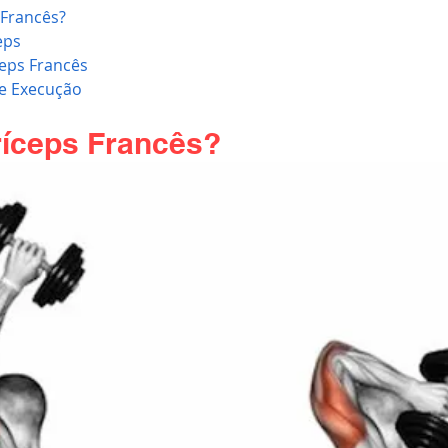
 Francês?
eps
ceps Francês
de Execução
ríceps Francês?