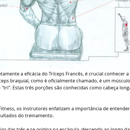
amente a eficácia do Tríceps Francês, é crucial conhecer a
íceps braquial, como é oficialmente chamado, é um músculo
o "tri". Estas três porções são conhecidas como cabeça longa
itness, os instrutores enfatizam a importância de entender
sultados do treinamento.
ior das três e se origina na escápula, descendo ao longo da