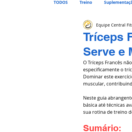
TODOS
Treino
Suplementaç
Equipe Central Fi
Tríceps 
Serve e 
O Tríceps Francês não
especificamente o trí
Dominar este exercíci
muscular, contribuind
Neste guia abrangent
básica até técnicas a
sua rotina de treino 
Sumário: