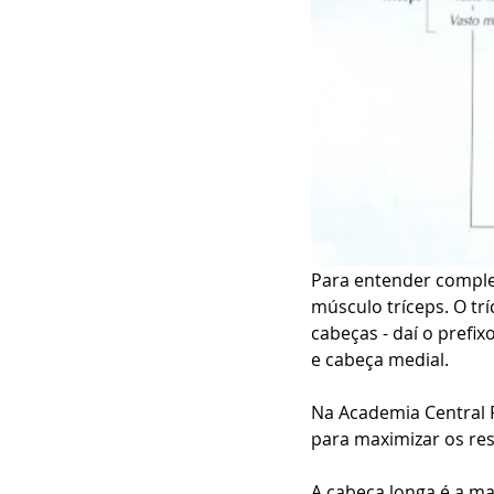
Para entender complet
músculo tríceps. O tr
cabeças - daí o prefix
e cabeça medial. 
Na Academia Central F
para maximizar os re
A cabeça longa é a ma