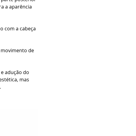
ra a aparência 
to com a cabeça 
 o movimento de 
 e adução do 
stética, mas 
.