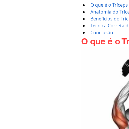
O que é o Tríceps
Anatomia do Tríc
Benefícios do Trí
Técnica Correta 
Conclusão
O que é o T