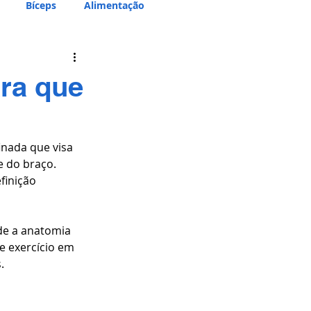
Bíceps
Alimentação
ara que
inada que visa 
 do braço. 
finição 
de a anatomia 
e exercício em 
. 