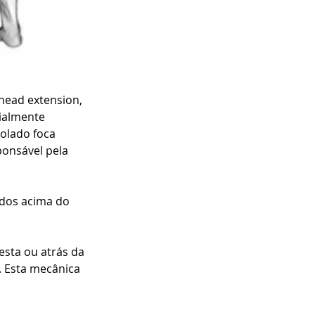
head extension, 
ialmente 
olado foca 
ponsável pela 
idos acima do 
sta ou atrás da 
 Esta mecânica 