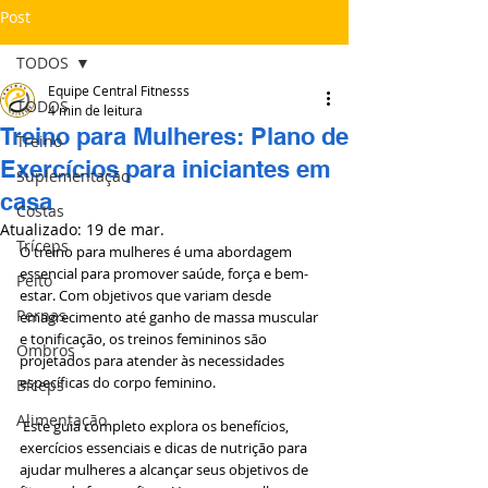
Post
TODOS
Equipe Central Fitnesss
TODOS
4 min de leitura
Treino para Mulheres: Plano de
Treino
Exercícios para iniciantes em
Suplementação
casa
Costas
Atualizado:
19 de mar.
Tríceps
O treino para mulheres é uma abordagem 
essencial para promover saúde, força e bem-
Peito
estar. Com objetivos que variam desde 
Pernas
emagrecimento até ganho de massa muscular 
e tonificação, os treinos femininos são 
Ombros
projetados para atender às necessidades 
específicas do corpo feminino.
Bíceps
Alimentação
 Este guia completo explora os benefícios, 
exercícios essenciais e dicas de nutrição para 
ajudar mulheres a alcançar seus objetivos de 