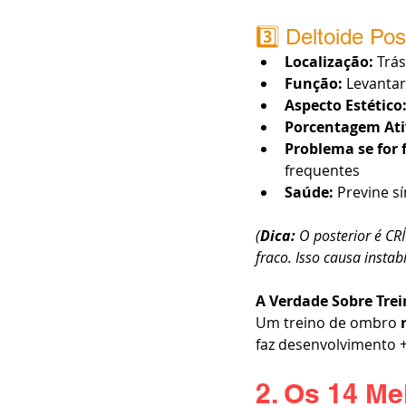
3️⃣ Deltoide Pos
Localização:
 Trá
Função:
 Levantar
Aspecto Estético
Porcentagem Ati
Problema se for 
frequentes
Saúde:
 Previne 
(
Dica: 
O posterior é CR
fraco. Isso causa instabi
A Verdade Sobre Trei
Um treino de ombro 
faz desenvolvimento + 
2. Os 14 Me