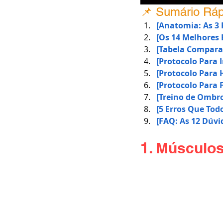
📌 Sumário Ráp
[Anatomia: As 3
[Os 14 Melhores E
[Tabela Comparat
[Protocolo Para I
[Protocolo Para 
[Protocolo Para 
[Treino de Ombro
[5 Erros Que To
[FAQ: As 12 Dúvi
1. Músculos