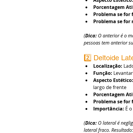
Aspecto Estético
Porcentagem Ati
Problema se for 
Problema se for 
(
Dica: 
O anterior é o ma
pessoas tem anterior su
2️⃣ Deltoide Lat
Localização:
 Lad
Função:
 Levanta
Aspecto Estético
largo de frente
Porcentagem Ati
Problema se for 
Importância:
 É 
(
Dica:
 O lateral é neg
lateral fraco. Resultado