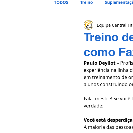
TODOS
Treino
Suplementaç
Equipe Central Fi
Treino d
como Faz
Paulo Deyllot
 – Profi
experiência na linha d
em treinamento de om
alunos construindo o
Fala, mestre! Se você
verdade:
Você está desperdiç
A maioria das pessoa