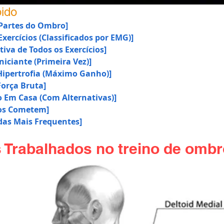
ido
 Partes do Ombro]
xercícios (Classificados por EMG)]
iva de Todos os Exercícios]
niciante (Primeira Vez)]
Hipertrofia (Máximo Ganho)]
Força Bruta]
 Em Casa (Com Alternativas)]
dos Cometem]
das Mais Frequentes]
 Trabalhados no treino de omb