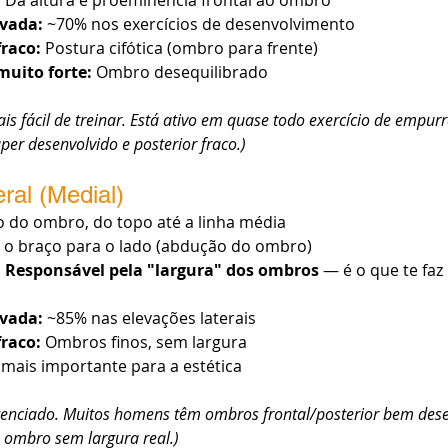
:
 Dá altura e proeminência frontal ao ombro
vada:
 ~70% nos exercícios de desenvolvimento
fraco:
 Postura cifótica (ombro para frente)
muito forte:
 Ombro desequilibrado
is fácil de treinar. Está ativo em quase todo exercício de empur
per desenvolvido e posterior fraco.)
eral (Medial)
o do ombro, do topo até a linha média
r o braço para o lado (abdução do ombro)
:
Responsável pela "largura" dos ombros
 — é o que te faz
vada:
 ~85% nas elevações laterais
fraco:
 Ombros finos, sem largura
o mais importante para a estética
ligenciado. Muitos homens têm ombros frontal/posterior bem des
: ombro sem largura real.)