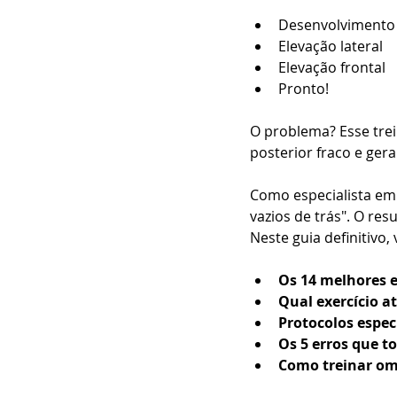
Desenvolvimento 
Elevação lateral
Elevação frontal
Pronto!
O problema? Esse trei
posterior fraco e ger
Como especialista em 
vazios de trás". O re
Neste guia definitivo,
Os 14 melhores e
Qual exercício a
Protocolos espec
Os 5 erros que 
Como treinar om