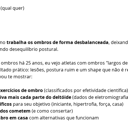
(qual quer)
no 
trabalha os ombros de forma desbalanceada
, deixand
ando desequilíbrio postural.
ombros há 25 anos, eu vejo atletas com ombros "largos de
sultado prático: lesões, postura ruim e um shape que não é 
 vou te mostrar:
xercícios de ombro
 (classificados por efetividade científica)
tiva mais cada parte do deltóide
 (dados de eletromiografia
íficos
 para seu objetivo (iniciante, hipertrofia, força, casa)
todos cometem
 (e como consertar)
bro em casa
 com alternativas que funcionam