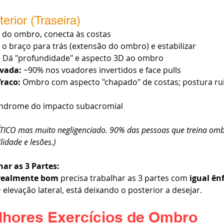
terior (Traseira)
s do ombro, conecta às costas
 o braço para trás (extensão do ombro) e estabilizar
:
 Dá "profundidade" e aspecto 3D ao ombro
vada:
 ~90% nos voadores invertidos e face pulls
fraco:
 Ombro com aspecto "chapado" de costas; postura rui
síndrome do impacto subacromial
ÍTICO mas muito negligenciado. 90% das pessoas que treina omb
lidade e lesões.)
nar as 3 Partes:
realmente bom
 precisa trabalhar as 3 partes com 
igual ên
elevação lateral, está deixando o posterior a desejar.
lhores Exercícios de Ombro 