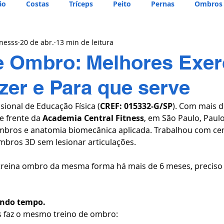
ão
Costas
Tríceps
Peito
Pernas
Ombros
tnesss
20 de abr.
13 min de leitura
e Ombro: Melhores Exerc
er e Para que serve
ssional de Educação Física (
CREF: 015332-G/SP
). Com mais d
e frente da 
Academia Central Fitness
, em São Paulo, Paulo
bros e anatomia biomecânica aplicada. Trabalhou com ce
mbros 3D sem lesionar articulações.
 treina ombro da mesma forma há mais de 6 meses, preciso
ando tempo.
s faz o mesmo treino de ombro: