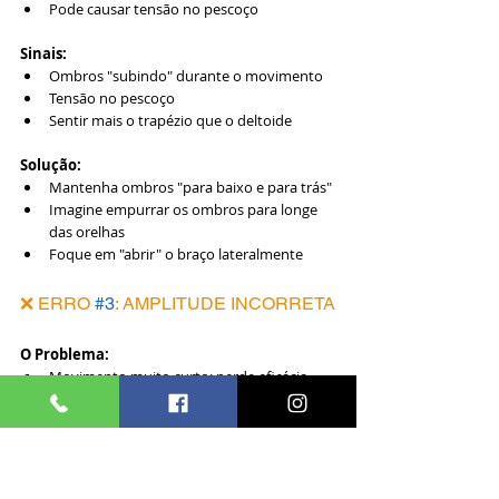
Pode causar tensão no pescoço
Sinais:
Ombros "subindo" durante o movimento
Tensão no pescoço
Sentir mais o trapézio que o deltoide
Solução:
Mantenha ombros "para baixo e para trás"
Imagine empurrar os ombros para longe 
das orelhas
Foque em "abrir" o braço lateralmente
❌ ERRO 
#3
: AMPLITUDE INCORRETA
O Problema:
Movimento muito curto: perde eficácia
Movimento muito longo: sobrecarrega 
articulação
Sinais:
Parar antes da linha do ombro