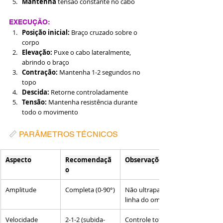
Mantenha
 tensão constante no cabo
EXECUÇÃO:
Posição inicial:
 Braço cruzado sobre o 
corpo
Elevação:
 Puxe o cabo lateralmente, 
abrindo o braço
Contração:
 Mantenha 1-2 segundos no 
topo
Descida:
 Retorne controladamente
Tensão:
 Mantenha resistência durante 
todo o movimento
📏 PARÂMETROS TÉCNICOS
Aspecto
Recomendaçã
Observações
o
Amplitude
Completa (0-90°)
Não ultrapassar 
linha do ombro
Velocidade
2-1-2 (subida-
Controle total 