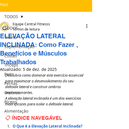
Post
TODOS
Equipe Central Fitnesss
TODOS
10 min de leitura
ELEVAÇÃO LATERAL
Treino
INCLINADA: Como Fazer ,
Suplementação
Benefícios e Músculos
Costas
Trabalhados
Tríceps
Atualizado:
5 de dez. de 2025
Peito
Descubra como dominar este exercício essencial 
para maximizar o desenvolvimento do seu 
Pernas
deltoide lateral e construir ombros 
Ombros
impressionantes.
A elevação lateral inclinada é um dos exercícios 
Bíceps
mais eficazes para isolar o deltoide lateral.
Alimentação
📋 ÍNDICE NAVEGÁVEL
O Que é a Elevação Lateral Inclinada?