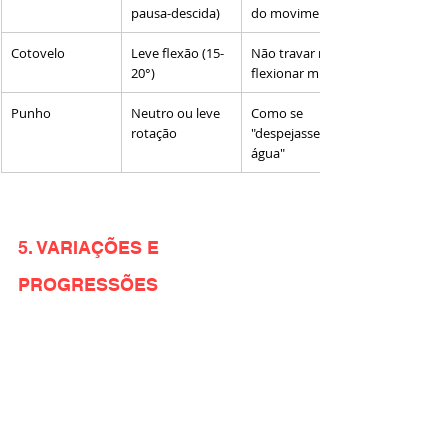
pausa-descida)
do movimento
Cotovelo
Leve flexão (15-
Não travar nem 
20°)
flexionar muito
Punho
Neutro ou leve 
Como se 
rotação
"despejasse 
água"
5. VARIAÇÕES E 
PROGRESSÕES