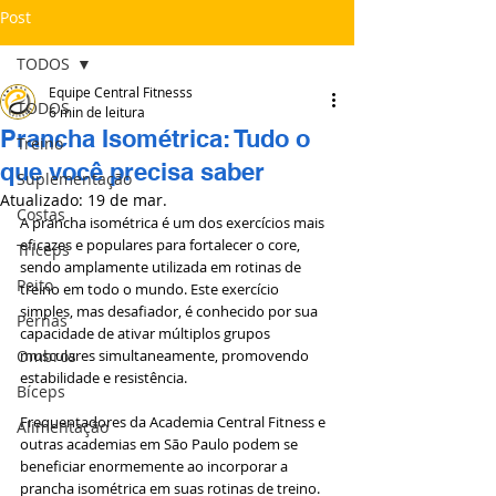
Post
TODOS
Equipe Central Fitnesss
TODOS
6 min de leitura
Prancha Isométrica: Tudo o
Treino
que você precisa saber
Suplementação
Atualizado:
19 de mar.
Costas
A prancha isométrica é um dos exercícios mais 
eficazes e populares para fortalecer o core, 
Tríceps
sendo amplamente utilizada em rotinas de 
Peito
treino em todo o mundo. Este exercício 
simples, mas desafiador, é conhecido por sua 
Pernas
capacidade de ativar múltiplos grupos 
Ombros
musculares simultaneamente, promovendo 
estabilidade e resistência. 
Bíceps
Frequentadores da Academia Central Fitness e 
Alimentação
outras academias em São Paulo podem se 
beneficiar enormemente ao incorporar a 
prancha isométrica em suas rotinas de treino. 