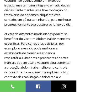
vacuum não apenas como um exercício 
isolado, mas também integrá-lo em atividades 
diárias. Tente manter uma leve contração do 
transverso do abdômen enquanto está 
sentado, em pé ou caminhando, para melhorar 
progressivamente sua postura ao longo do dia.
Atletas de diferentes modalidades podem se 
beneficiar do Vacuum Abdominal de maneiras 
específicas. Para corredores e ciclistas, por 
exemplo, o exercício pode melhorar a 
estabilidade do tronco e a eficiência 
respiratória. Lutadores e praticantes de artes 
marciais podem usar o vacuum para aumentar 
a proteção abdominal e melhorar o controle 
do core durante movimentos explosivos. No 
contexto da reabilitação e fisioterapia, o 
Vacuum Abdominal é frequentemente 
utilizado para reativar os músculos abdominais 
profundos após lesões ou cirurgias. Nestes 
casos, é crucial trabalhar sob a orientação de 
um profissional de saúde qualificado para 
garantir que o exercício seja realizado de forma 