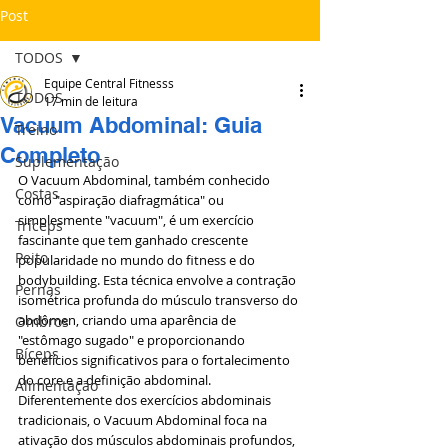
Post
TODOS
Equipe Central Fitnesss
TODOS
17 min de leitura
Vacuum Abdominal: Guia
Treino
Completo
Suplementação
O Vacuum Abdominal, também conhecido 
Costas
como "aspiração diafragmática" ou 
simplesmente "vacuum", é um exercício 
Tríceps
fascinante que tem ganhado crescente 
Peito
popularidade no mundo do fitness e do 
bodybuilding. Esta técnica envolve a contração 
Pernas
isométrica profunda do músculo transverso do 
abdômen, criando uma aparência de 
Ombros
"estômago sugado" e proporcionando 
Bíceps
benefícios significativos para o fortalecimento 
do core e a definição abdominal. 
Alimentação
Diferentemente dos exercícios abdominais 
tradicionais, o Vacuum Abdominal foca na 
ativação dos músculos abdominais profundos, 