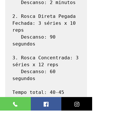
   Descanso: 2 minutos

2. Rosca Direta Pegada 
Fechada: 3 séries x 10 
reps

   Descanso: 90 
segundos

3. Rosca Concentrada: 3 
séries x 12 reps

   Descanso: 60 
segundos

Tempo total: 40-45 
minutos
O que esperar: +0.5cm de largura, primeiras 
diferenças visuais, mais força.
Semanas 5-8: Intensidade Máxima