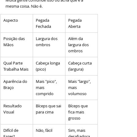
Muita gente confunde isso ou acha que é a 
mesma coisa. Não é.
Aspecto
Pegada 
Pegada 
Fechada
Aberta
Posição das 
Largura dos 
Além da 
Mãos
ombros
largura dos 
ombros
Qual Parte 
Cabeça longa 
Cabeça curta 
Trabalha Mais
(pico)
(largura)
Aparência do 
Mais "pico", 
Mais "largo", 
Braço
mais 
mais 
comprido
volumoso
Resultado 
Bíceps que sai 
Bíceps que 
Visual
para cima
fica mais 
grosso
Difícil de 
Não, fácil
Sim, mais 
Fazer?
desafiadora