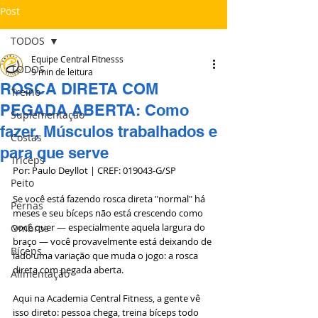
Post
TODOS
Equipe Central Fitnesss
TODOS
9 min de leitura
ROSCA DIRETA COM
Treino
PEGADA ABERTA: Como
Suplementação
fazer, Músculos trabalhados e
Costas
para que serve
Tríceps
Por: Paulo Deyllot | CREF: 019043-G/SP
Peito
Se você está fazendo rosca direta "normal" há 
Pernas
meses e seu bíceps não está crescendo como 
você quer — especialmente aquela largura do 
Ombros
braço — você provavelmente está deixando de 
Bíceps
lado uma variação que muda o jogo: a rosca 
direta com pegada aberta.
Alimentação
Aqui na Academia Central Fitness, a gente vê 
isso direto: pessoa chega, treina bíceps todo 