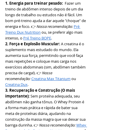
1. Energia para treinar pesado:
  Fazer um 
treino de abdômen intenso depois de um dia 
longo de trabalho ou estudos não é fácil. Um 
bom pré-treino ajuda a dar aquele "choque" de 
energia e foco. 👉 
Nossa recomendação:
Pré 
Treino Dux Nutrition
 ou, se preferir algo mais 
intenso, o 
Pré Treino BOPE
.
2. Força e Explosão Muscular:
 A creatina é o 
suplemento mais estudado do mundo. Ela 
aumenta sua força, permitindo que você faça 
mais repetições e coloque mais carga nos 
exercícios abdominais (sim, abdômen também 
precisa de carga!). 👉 
Nossa 
recomendação:
Creatina Max Titanium
 ou 
Creatina Dux
.
3. Recuperação e Construção (O mais 
importante):
 Sem proteína adequada, seu 
abdômen não ganha tônus. O Whey Protein é 
a forma mais prática e rápida de bater sua 
meta de proteínas diária, ajudando na 
construção da massa magra que vai deixar sua 
barriga durinha. 👉 
Nossa recomendação:
Whey 