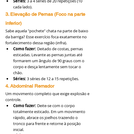
Séries:
 3 a 4 séries de 20 repetições (10 
cada lado).
3. Elevação de Pernas (Foco na parte 
inferior)
Sabe aquela "pochete" chata na parte de baixo 
da barriga? Esse exercício foca exatamente no 
fortalecimento dessa região (infra).
Como fazer:
 Deitado de costas, pernas 
esticadas. Levante as pernas juntas até 
formarem um ângulo de 90 graus com o 
corpo e desça lentamente sem tocar o 
chão.
Séries:
 3 séries de 12 a 15 repetições.
4. Abdominal Remador
Um movimento completo que exige explosão e 
controle.
Como fazer:
 Deite-se com o corpo 
totalmente esticado. Em um movimento 
rápido, abrace os joelhos trazendo o 
tronco para frente e retorne à posição 
inicial.