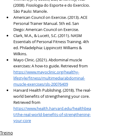
(2008). Fisiologia do Esporte e do Exercício. 
São Paulo: Manole.
American Council on Exercise. (2013). ACE 
Personal Trainer Manual. 5th ed. San 
Diego: American Council on Exercise.
Clark, M.A., & Lucett, S.C. (2011). NASM 
Essentials of Personal Fitness Training. 4th 
ed. Philadelphia: Lippincott Williams & 
Wilkins.
Mayo Clinic. (2021). Abdominal muscle 
exercises: A how-to guide. Retrieved from 
https://www.mayoclinic.org/healthy-
lifestyle/fitness/multimedia/abdominal-
muscle-exercises/sls-20076409
Harvard Health Publishing. (2018). The real-
world benefits of strengthening your core. 
Retrieved from 
https://www.health.harvard.edu/healthbea
t/the-real-world-benefits-of-strengthening-
your-core
Treino