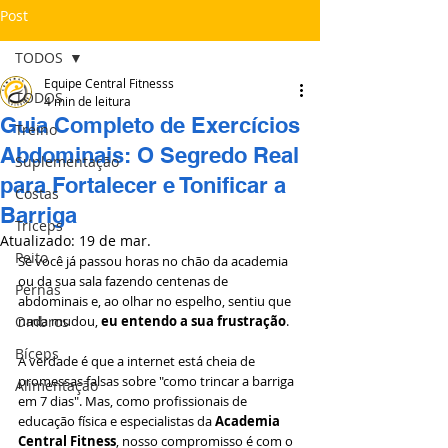
Post
TODOS
Equipe Central Fitnesss
TODOS
4 min de leitura
Guia Completo de Exercícios
Treino
Abdominais: O Segredo Real
Suplementação
para Fortalecer e Tonificar a
Costas
Barriga
Tríceps
Atualizado:
19 de mar.
Peito
Se você já passou horas no chão da academia 
ou da sua sala fazendo centenas de 
Pernas
abdominais e, ao olhar no espelho, sentiu que 
Ombros
nada mudou, 
eu entendo a sua frustração
.
Bíceps
A verdade é que a internet está cheia de 
promessas falsas sobre "como trincar a barriga 
Alimentação
em 7 dias". Mas, como profissionais de 
educação física e especialistas da 
Academia 
Central Fitness
, nosso compromisso é com o 