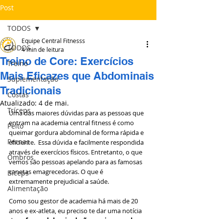
Post
TODOS
Equipe Central Fitnesss
TODOS
4 min de leitura
Treino de Core: Exercícios
Treino
Mais Eficazes que Abdominais
Suplementação
Tradicionais
Costas
Atualizado:
4 de mai.
Tríceps
Uma das maiores dúvidas para as pessoas que 
entram na academia central fitness é como 
Peito
queimar gordura abdominal de forma rápida e 
Pernas
eficiente.  Essa dúvida e facilmente respondida 
através de exercícios físicos. Entretanto, o que 
Ombros
vemos são pessoas apelando para as famosas 
canetas emagrecedoras. O que é 
Bíceps
extremamente prejudicial a saúde. 
Alimentação
Como sou gestor de academia há mais de 20  
anos e ex-atleta, eu preciso te dar uma notícia 