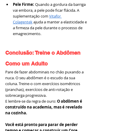
Pele Firme:
 Quando a gordura da barriga 
vai embora, a pele pode ficar flácida. A 
suplementação com 
Vitafor 
Colagentek
 ajuda a manter a elasticidade e 
a firmeza da pele durante o processo de 
emagrecimento.
Conclusão: Treine o Abdômen 
Como um Adulto
Pare de fazer abdominais no chão puxando a 
nuca. O seu abdômen é o escudo da sua 
coluna. Treine-o com exercícios isométricos 
(pranchas), exercícios de anti-rotação e 
sobrecarga progressiva.
E lembre-se da regra de ouro: 
O abdômen é 
construído na academia, mas é revelado 
na cozinha.
Você está pronto para parar de perder 
tempo e começar a construir um Core 