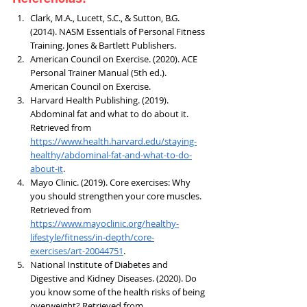
Clark, M.A., Lucett, S.C., & Sutton, B.G. 
(2014). NASM Essentials of Personal Fitness 
Training. Jones & Bartlett Publishers.
American Council on Exercise. (2020). ACE 
Personal Trainer Manual (5th ed.). 
American Council on Exercise.
Harvard Health Publishing. (2019). 
Abdominal fat and what to do about it. 
Retrieved from 
https://www.health.harvard.edu/staying-
healthy/abdominal-fat-and-what-to-do-
about-it
.
Mayo Clinic. (2019). Core exercises: Why 
you should strengthen your core muscles. 
Retrieved from 
https://www.mayoclinic.org/healthy-
lifestyle/fitness/in-depth/core-
exercises/art-20044751
.
National Institute of Diabetes and 
Digestive and Kidney Diseases. (2020). Do 
you know some of the health risks of being 
overweight? Retrieved from 