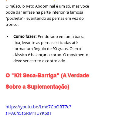
O músculo Reto Abdominal é um só, mas você 
pode dar ênfase na parte inferior (a famosa 
"pochete") levantando as pernas em vez do 
tronco.
Como fazer:
 Pendurado em uma barra 
fixa, levante as pernas esticadas até 
formar um ângulo de 90 graus. O erro 
clássico é balançar o corpo. O movimento 
deve ser estrito e controlado.
O "Kit Seca-Barriga" (A Verdade 
Sobre a Suplementação)
https://youtu.be/Lme7CbORT7c?
si=A6h5s5RM1iUYK5sT