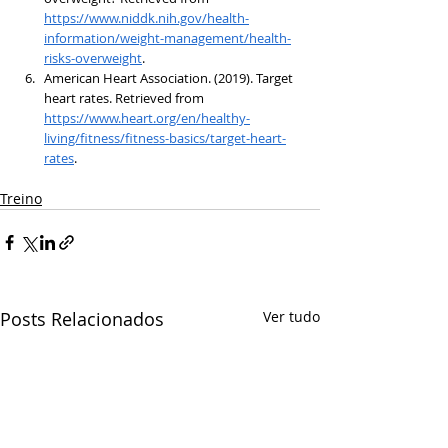
https://www.niddk.nih.gov/health-
information/weight-management/health-
risks-overweight
.
American Heart Association. (2019). Target 
heart rates. Retrieved from 
https://www.heart.org/en/healthy-
living/fitness/fitness-basics/target-heart-
rates
.
Treino
Posts Relacionados
Ver tudo