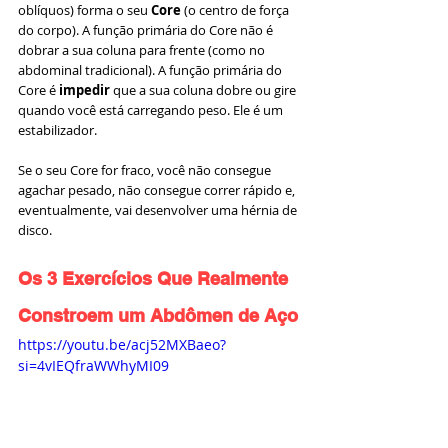
oblíquos) forma o seu 
Core
 (o centro de força 
do corpo). A função primária do Core não é 
dobrar a sua coluna para frente (como no 
abdominal tradicional). A função primária do 
Core é 
impedir
 que a sua coluna dobre ou gire 
quando você está carregando peso. Ele é um 
estabilizador.
Se o seu Core for fraco, você não consegue 
agachar pesado, não consegue correr rápido e, 
eventualmente, vai desenvolver uma hérnia de 
disco.
Os 3 Exercícios Que Realmente 
Constroem um Abdômen de Aço
https://youtu.be/acj52MXBaeo?
si=4vIEQfraWWhyMI09