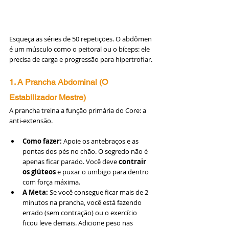
Esqueça as séries de 50 repetições. O abdômen 
é um músculo como o peitoral ou o bíceps: ele 
precisa de carga e progressão para hipertrofiar.
1. A Prancha Abdominal (O 
Estabilizador Mestre)
A prancha treina a função primária do Core: a 
anti-extensão.
Como fazer:
 Apoie os antebraços e as 
pontas dos pés no chão. O segredo não é 
apenas ficar parado. Você deve 
contrair 
os glúteos
 e puxar o umbigo para dentro 
com força máxima.
A Meta:
 Se você consegue ficar mais de 2 
minutos na prancha, você está fazendo 
errado (sem contração) ou o exercício 
ficou leve demais. Adicione peso nas 