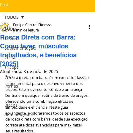
Post
TODOS
Equipe Central Fitnesss
TODOS
8 min de leitura
Rosca Direta com Barra:
Treino
Como fazer, músculos
Suplementação
trabalhados, e benefícios
Costas
[2025]
Tríceps
Atualizado:
8 de nov. de 2025
Peito
A rosca direta com barra é um exercício clássico 
e fundamental para o desenvolvimento dos 
Pernas
bíceps. Este movimento icônico é uma peça 
Ombros
central em qualquer rotina de treino de braços, 
oferecendo uma combinação eficaz de 
Bíceps
simplicidade e eficiência. Neste guia 
abrangente, exploraremos todos os aspectos 
Alimentação
da rosca direta com barra, desde sua execução 
correta até dicas avançadas para maximizar 
seus resultados.