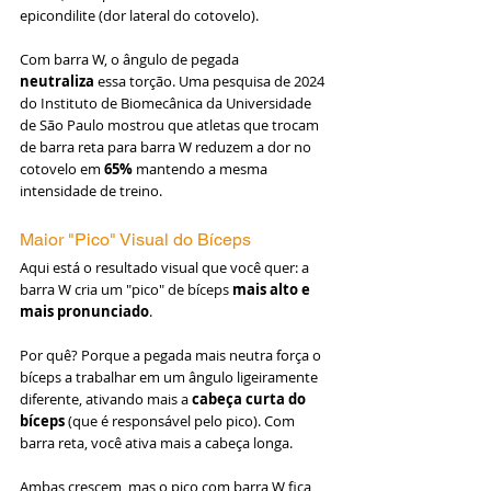
epicondilite (dor lateral do cotovelo).
Com barra W, o ângulo de pegada 
neutraliza
 essa torção. Uma pesquisa de 2024 
do Instituto de Biomecânica da Universidade 
de São Paulo mostrou que atletas que trocam 
de barra reta para barra W reduzem a dor no 
cotovelo em 
65%
 mantendo a mesma 
intensidade de treino.
Maior "Pico" Visual do Bíceps
Aqui está o resultado visual que você quer: a 
barra W cria um "pico" de bíceps 
mais alto e 
mais pronunciado
.
Por quê? Porque a pegada mais neutra força o 
bíceps a trabalhar em um ângulo ligeiramente 
diferente, ativando mais a 
cabeça curta do 
bíceps
 (que é responsável pelo pico). Com 
barra reta, você ativa mais a cabeça longa.
Ambas crescem, mas o pico com barra W fica 