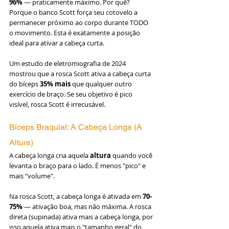
96%
 — praticamente máximo. Por quê? 
Porque o banco Scott força seu cotovelo a 
permanecer próximo ao corpo durante TODO 
o movimento. Esta é exatamente a posição 
ideal para ativar a cabeça curta.
Um estudo de eletromiografia de 2024 
mostrou que a rosca Scott ativa a cabeça curta 
do bíceps 
35% mais
 que qualquer outro 
exercício de braço. Se seu objetivo é pico 
visível, rosca Scott é irrecusável.
Bíceps Braquial: A Cabeça Longa (A 
Altura)
A cabeça longa cria aquela 
altura
 quando você 
levanta o braço para o lado. É menos "pico" e 
mais "volume".
Na rosca Scott, a cabeça longa é ativada em 
70-
75%
 — ativação boa, mas não máxima. A rosca 
direta (supinada) ativa mais a cabeça longa, por 
isso aquela ativa mais o "tamanho geral" do 