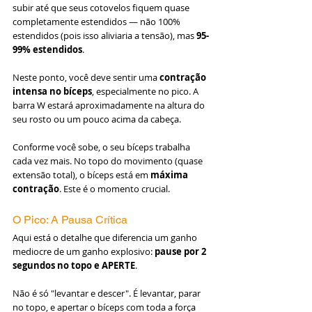
subir até que seus cotovelos fiquem quase 
completamente estendidos — não 100% 
estendidos (pois isso aliviaria a tensão), mas 
95-
99% estendidos
.
Neste ponto, você deve sentir uma 
contração 
intensa no bíceps
, especialmente no pico. A 
barra W estará aproximadamente na altura do 
seu rosto ou um pouco acima da cabeça.
Conforme você sobe, o seu bíceps trabalha 
cada vez mais. No topo do movimento (quase 
extensão total), o bíceps está em 
máxima 
contração
. Este é o momento crucial.
O Pico: A Pausa Crítica
Aqui está o detalhe que diferencia um ganho 
mediocre de um ganho explosivo: 
pause por 2 
segundos no topo e APERTE
.
Não é só "levantar e descer". É levantar, parar 
no topo, e apertar o bíceps com toda a força 