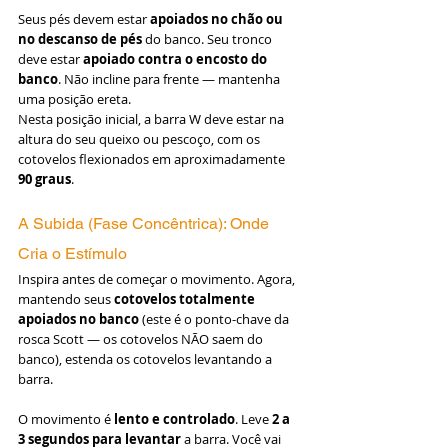
Seus pés devem estar 
apoiados no chão ou 
no descanso de pés
 do banco. Seu tronco 
deve estar 
apoiado contra o encosto do 
banco
. Não incline para frente — mantenha 
uma posição ereta.
Nesta posição inicial, a barra W deve estar na 
altura do seu queixo ou pescoço, com os 
cotovelos flexionados em aproximadamente 
90 graus
.
A Subida (Fase Concêntrica): Onde 
Cria o Estímulo
Inspira antes de começar o movimento. Agora, 
mantendo seus 
cotovelos totalmente 
apoiados no banco
 (este é o ponto-chave da 
rosca Scott — os cotovelos NÃO saem do 
banco), estenda os cotovelos levantando a 
barra.
O movimento é 
lento e controlado
. Leve 
2 a 
3 segundos para levantar
 a barra. Você vai 