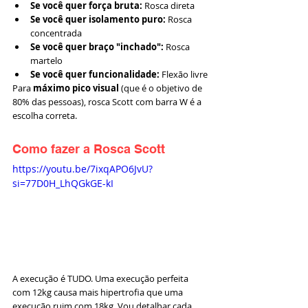
Se você quer força bruta:
 Rosca direta
Se você quer isolamento puro:
 Rosca 
concentrada
Se você quer braço "inchado":
 Rosca 
martelo
Se você quer funcionalidade:
 Flexão livre
Para 
máximo pico visual
 (que é o objetivo de 
80% das pessoas), rosca Scott com barra W é a 
escolha correta.
Como fazer a Rosca Scott
https://youtu.be/7ixqAPO6JvU?
si=77D0H_LhQGkGE-kI
A execução é TUDO. Uma execução perfeita 
com 12kg causa mais hipertrofia que uma 
execução ruim com 18kg. Vou detalhar cada 