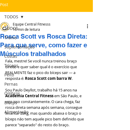
Post
TODOS
Equipe Central Fitnesss
TODOS
16 min de leitura
Rosca Scott vs Rosca Direta:
Treino
Para que serve, como fazer e
Suplementação
Músculos trabalhados
Costas
Fala, mestre! Se você nunca treinou braço 
Tríceps
direito e quer saber qual é o exercício que 
REALMENTE faz o pico do bíceps sair — a 
Peito
resposta é: 
Rosca Scott com barra W
.
Pernas
Sou Paulo Deyllot, trabalho há 15 anos na 
Ombros
Academia Central Fitness
 em São Paulo, e 
vejo isso constantemente. O cara chega, faz 
Bíceps
rosca direta semana após semana, consegue 
Alimentação
levantar 25kg, mas quando abaixa o braço o 
bíceps não tem aquele pico bem definido que 
parece "separado" do resto do braço.