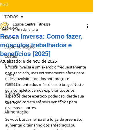
Post
TODOS
Equipe Central Fitnesss
TODOS
7 min de leitura
Rosca Inversa: Como fazer,
Treino
músculos trabalhados e
Suplementação
benefícios [2025]
Costas
Atualizado:
8 de nov. de 2025
Tríceps
A rosca inversa é um exercício frequentemente 
negligenciado, mas extremamente eficaz para 
Peito
o desenvolvimento dos antebraços e 
Pernas
fortalecimento dos músculos do braço. Neste 
guia completo, vamos explorar todos os 
Ombros
aspectos deste exercício poderoso, desde sua 
execução correta até seus benefícios para 
Bíceps
diversos esportes.
Alimentação
Se você busca melhorar a força de preensão, 
aumentar o tamanho dos antebraços ou 