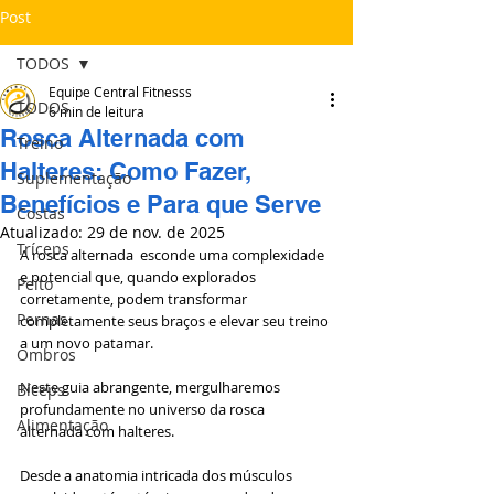
Post
TODOS
Equipe Central Fitnesss
TODOS
6 min de leitura
Rosca Alternada com
Treino
Halteres: Como Fazer,
Suplementação
Benefícios e Para que Serve
Costas
Atualizado:
29 de nov. de 2025
Tríceps
A rosca alternada  esconde uma complexidade 
e potencial que, quando explorados 
Peito
corretamente, podem transformar 
Pernas
completamente seus braços e elevar seu treino 
a um novo patamar.
Ombros
Neste guia abrangente, mergulharemos 
Bíceps
profundamente no universo da rosca 
Alimentação
alternada com halteres. 
Desde a anatomia intricada dos músculos 