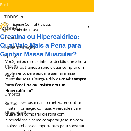
Post
TODOS
Equipe Central Fitnesss
TODOS
5 min de leitura
Creatina ou Hipercalórico:
Treino
Qual Vale Mais a Pena para
Suplementação
Ganhar Massa Muscular?
Costas
Você juntou o seu dinheiro, decidiu que é hora 
Tríceps
de levar os treinos a sério e quer comprar um 
suplemento para ajudar a ganhar massa 
Peito
muscular. Mas aí surge a dúvida cruel: 
compro 
Pernas
uma Creatina ou invisto em um 
Hipercalórico?
Ombros
Se você pesquisar na internet, vai encontrar 
Bíceps
muita informação confusa. A verdade nua e 
Alimentação
crua é que comparar creatina com 
hipercalórico é como comparar gasolina com 
tijolos: ambos são importantes para construir 