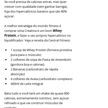
Se você precisa de calorias extras, mas quer 
crescer com qualidade (sem ganhar barriga), 
fuja dos hipercalóricos baratos que são 80% 
açúcar.
A melhor estratégia do mundo fitness é 
comprar uma Creatina e um bom 
Whey 
Protein
, e fazer o seu próprio hipercalórico no 
liquidificador. Veja a receita da Central Fitness:
1 scoop de Whey Protein (fornece proteína 
pura para o músculo)
2 colheres de sopa de Pasta de Amendoim 
(gordura boa e calorias)
2 Bananas (carboidrato de rápida 
absorção)
4 colheres de Aveia (carboidrato complexo)
400ml de Leite integral
Bata tudo e você terá um shake de quase 800 
calorias, extremamente nutritivo, sem açúcar 
refinado e que vai construir músculos de 
verdade.