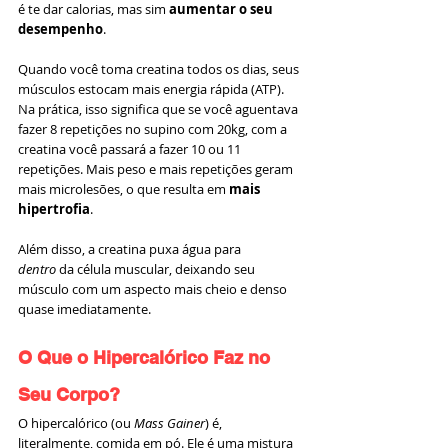
é te dar calorias, mas sim 
aumentar o seu 
desempenho
.
Quando você toma creatina todos os dias, seus 
músculos estocam mais energia rápida (ATP). 
Na prática, isso significa que se você aguentava 
fazer 8 repetições no supino com 20kg, com a 
creatina você passará a fazer 10 ou 11 
repetições. Mais peso e mais repetições geram 
mais microlesões, o que resulta em 
mais 
hipertrofia
.
Além disso, a creatina puxa água para 
dentro
 da célula muscular, deixando seu 
músculo com um aspecto mais cheio e denso 
quase imediatamente.
O Que o Hipercalórico Faz no 
Seu Corpo?
O hipercalórico (ou 
Mass Gainer
) é, 
literalmente, comida em pó. Ele é uma mistura 