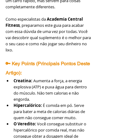
um carro rápido, mas servem para coisas 
completamente diferentes.
Como especialistas da 
Academia Central 
Fitness
, preparamos este guia para acabar 
com essa dúvida de uma vez por todas. Você 
vai descobrir qual suplemento é o melhor para 
o seu caso e como não jogar seu dinheiro no 
lixo.
🔑 Key Points (Principais Pontos Deste 
Artigo):
Creatina:
 Aumenta a força, a energia 
explosiva (ATP) e puxa água para dentro 
do músculo. Não tem calorias e não 
engorda.
Hipercalórico:
 É comida em pó. Serve 
para bater a meta de calorias diárias de 
quem não consegue comer muito.
O Veredito:
 Você consegue substituir o 
hipercalórico por comida real, mas não 
consegue obter a dosagem ideal de 