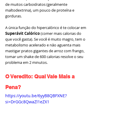
de muitos carboidratos (geralmente 
maltodextrina), um pouco de proteína e 
gorduras.
A única função do hipercalórico é te colocar em 
Superávit Calórico
 (comer mais calorias do 
que você gasta). Se você é muito magro, tem o 
metabolismo acelerado e não aguenta mais 
mastigar pratos gigantes de arroz com frango, 
tomar um shake de 600 calorias resolve o seu 
problema em 2 minutos.
O Veredito: Qual Vale Mais a 
Pena?
https://youtu.be/6yyB8QBFXNE?
si=DrGGc8QwaZl1eZX1