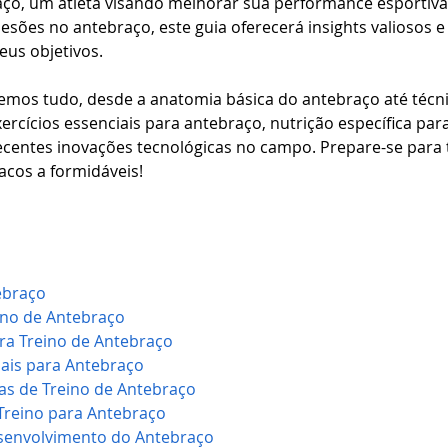
aço, um atleta visando melhorar sua performance esportiva
esões no antebraço, este guia oferecerá insights valiosos e 
seus objetivos.
remos tudo, desde a anatomia básica do antebraço até técn
xercícios essenciais para antebraço, nutrição específica par
ecentes inovações tecnológicas no campo. Prepare-se para
acos a formidáveis!
ebraço
ino de Antebraço
a Treino de Antebraço
iais para Antebraço
as de Treino de Antebraço
reino para Antebraço
senvolvimento do Antebraço