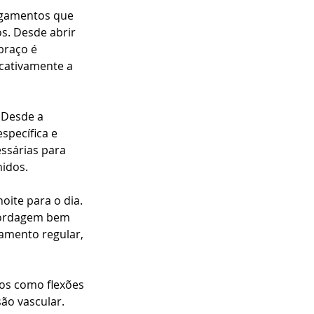
igamentos que 
. Desde abrir 
braço é 
cativamente a 
 Desde a 
specífica e 
ssárias para 
nidos.
ite para o dia. 
bordagem bem 
amento regular, 
os como flexões 
ão vascular. 