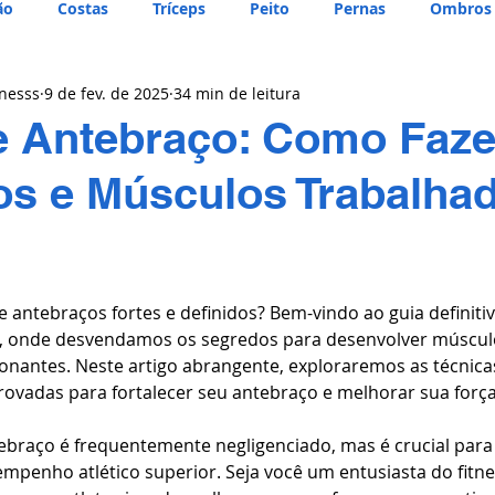
ão
Costas
Tríceps
Peito
Pernas
Ombros
tnesss
9 de fev. de 2025
34 min de leitura
e Antebraço: Como Faze
os e Músculos Trabalha
 antebraços fortes e definidos? Bem-vindo ao guia definiti
o, onde desvendamos os segredos para desenvolver múscul
nantes. Neste artigo abrangente, exploraremos as técnicas
ovadas para fortalecer seu antebraço e melhorar sua forç
braço é frequentemente negligenciado, mas é crucial para
mpenho atlético superior. Seja você um entusiasta do fitn