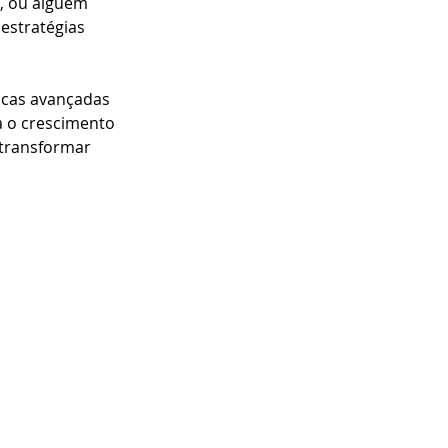
, ou alguém 
estratégias 
icas avançadas 
a o crescimento 
 transformar 