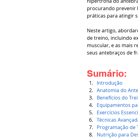
hipertrofia do antebr
procurando prevenir l
práticas para atingir 
Neste artigo, aborda
de treino, incluindo e
muscular, e as mais r
seus antebraços de fr
Sumário:
Introdução
Anatomia do Ant
Benefícios do Tre
Equipamentos par
Exercícios Essenc
Técnicas Avançad
Programação de T
Nutrição para De