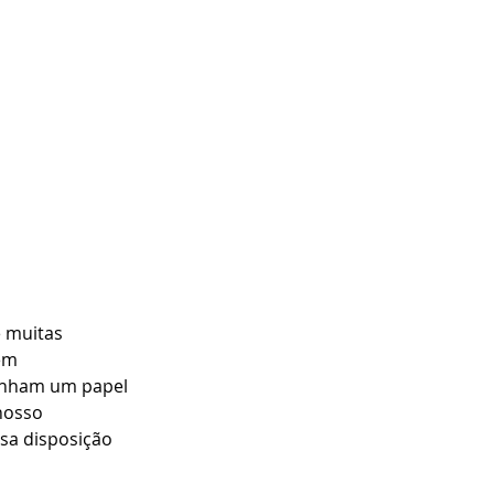
 muitas 
em 
enham um papel 
nosso 
sa disposição 