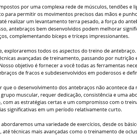
mpostos por uma complexa rede de músculos, tendões e l
o para permitir os movimentos precisos das mãos e punhos
té realizar um levantamento terra pesado, a força do ante
sso, antebraços bem desenvolvidos podem melhorar signifi
aços, complementando bíceps e tríceps impressionantes.
e, exploraremos todos os aspectos do treino de antebraço.
écnicas avançadas de treinamento, passando por nutrição e
Nosso objetivo é fornecer a você todas as ferramentas nece
ebraços de fracos e subdesenvolvidos em poderosos e defi
r que o desenvolvimento dos antebraços não acontece da no
grupo muscular, requer dedicação, consistência e uma a
o, com as estratégias certas e um compromisso com o trein
as significativas em um período relativamente curto.
, abordaremos uma variedade de exercícios, desde os básic
 até técnicas mais avançadas como o treinamento de oclus