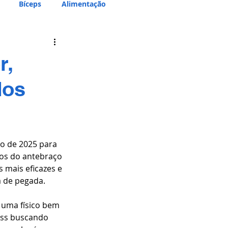
Bíceps
Alimentação
r,
dos
vo de 2025 para 
os do antebraço 
 mais eficazes e 
a de pegada.
 uma físico bem 
ess buscando 