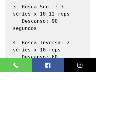
3. Rosca Scott: 3 
séries x 10-12 reps

   Descanso: 90 
segundos

4. Rosca Inversa: 2 
séries x 10 reps

   Descanso: 60 
segundos

Tempo total: 50-55 
O que esperar:
 +0.8-1.5cm de pico real, bíceps 
muito definido, transformação visível.