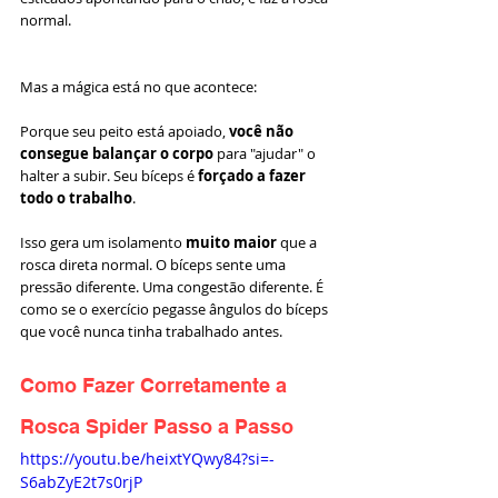
normal.
Mas a mágica está no que acontece:
Porque seu peito está apoiado, 
você não 
consegue balançar o corpo
 para "ajudar" o 
halter a subir. Seu bíceps é 
forçado a fazer 
todo o trabalho
.
Isso gera um isolamento 
muito maior
 que a 
rosca direta normal. O bíceps sente uma 
pressão diferente. Uma congestão diferente. É 
como se o exercício pegasse ângulos do bíceps 
que você nunca tinha trabalhado antes.
Como Fazer Corretamente a 
Rosca Spider Passo a Passo
https://youtu.be/heixtYQwy84?si=-
S6abZyE2t7s0rjP