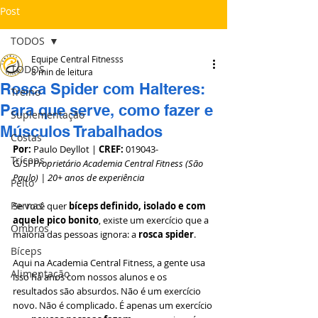
Post
TODOS
Equipe Central Fitnesss
TODOS
8 min de leitura
Rosca Spider com Halteres:
Treino
Para que serve, como fazer e
Suplementação
Músculos Trabalhados
Costas
Por:
 Paulo Deyllot | 
CREF:
 019043-
Tríceps
G/SP
Proprietário Academia Central Fitness (São 
Paulo) | 20+ anos de experiência 
Peito
Pernas
Se você quer 
bíceps definido, isolado e com 
aquele pico bonito
, existe um exercício que a 
Ombros
maioria das pessoas ignora: a 
rosca spider
.
Bíceps
Aqui na Academia Central Fitness, a gente usa 
Alimentação
isso há anos com nossos alunos e os 
resultados são absurdos. Não é um exercício 
novo. Não é complicado. É apenas um exercício 