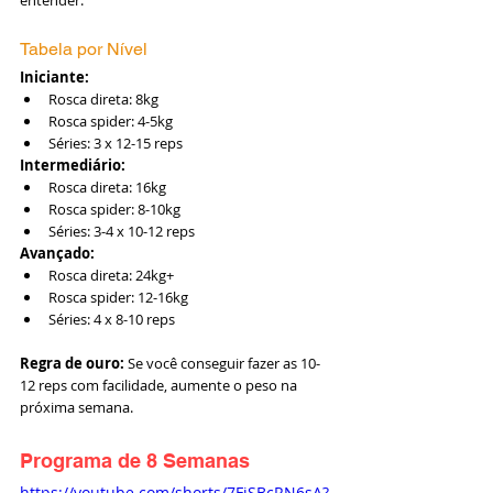
Tabela por Nível
Iniciante:
Rosca direta: 8kg
Rosca spider: 4-5kg
Séries: 3 x 12-15 reps
Intermediário:
Rosca direta: 16kg
Rosca spider: 8-10kg
Séries: 3-4 x 10-12 reps
Avançado:
Rosca direta: 24kg+
Rosca spider: 12-16kg
Séries: 4 x 8-10 reps
Regra de ouro:
 Se você conseguir fazer as 10-
12 reps com facilidade, aumente o peso na 
próxima semana.
Programa de 8 Semanas
https://youtube.com/shorts/7FiSBcRN6sA?