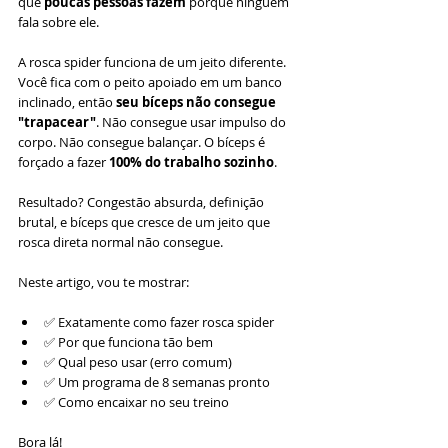
que 
poucas pessoas fazem
 porque ninguém 
fala sobre ele.
A rosca spider funciona de um jeito diferente. 
Você fica com o peito apoiado em um banco 
inclinado, então 
seu bíceps não consegue 
"trapacear"
. Não consegue usar impulso do 
corpo. Não consegue balançar. O bíceps é 
forçado a fazer 
100% do trabalho sozinho
.
Resultado? Congestão absurda, definição 
brutal, e bíceps que cresce de um jeito que 
rosca direta normal não consegue.
Neste artigo, vou te mostrar:
✅ Exatamente como fazer rosca spider
✅ Por que funciona tão bem
✅ Qual peso usar (erro comum)
✅ Um programa de 8 semanas pronto
✅ Como encaixar no seu treino
Bora lá!