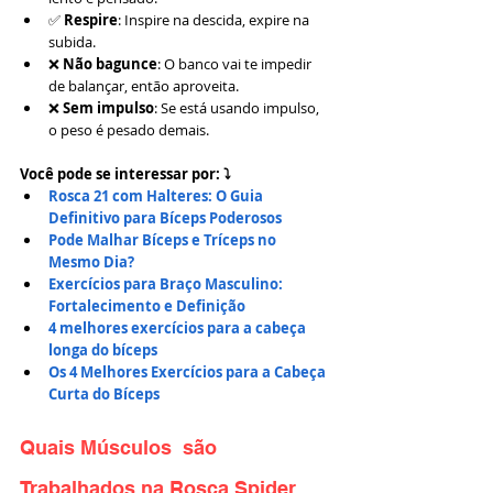
✅ 
Respire
: Inspire na descida, expire na 
subida.
❌ 
Não bagunce
: O banco vai te impedir 
de balançar, então aproveita.
❌ 
Sem impulso
: Se está usando impulso, 
o peso é pesado demais.
Você pode se interessar por: ⤵
Rosca 21 com Halteres: O Guia 
Definitivo para Bíceps Poderosos
Pode Malhar Bíceps e Tríceps no 
Mesmo Dia? 
Exercícios para Braço Masculino: 
Fortalecimento e Definição
4 melhores exercícios para a cabeça 
longa do bíceps
Os 4 Melhores Exercícios para a Cabeça 
Curta do Bíceps
Quais Músculos  são 
Trabalhados na Rosca Spider