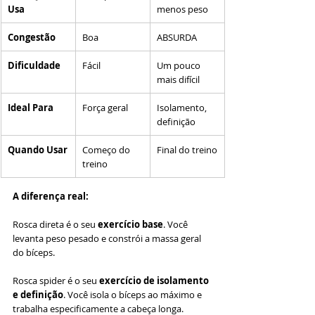
Usa
menos peso
Congestão
Boa
ABSURDA
Dificuldade
Fácil
Um pouco 
mais difícil
Ideal Para
Força geral
Isolamento, 
definição
Quando Usar
Começo do 
Final do treino
treino
A diferença real:
Rosca direta é o seu 
exercício base
. Você 
levanta peso pesado e constrói a massa geral 
do bíceps.
Rosca spider é o seu 
exercício de isolamento 
e definição
. Você isola o bíceps ao máximo e 
trabalha especificamente a cabeça longa.