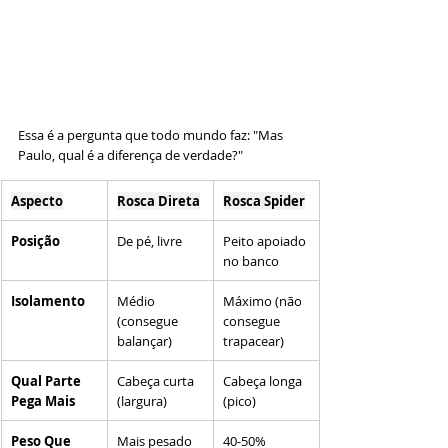
Essa é a pergunta que todo mundo faz: "Mas 
Paulo, qual é a diferença de verdade?"
Aspecto
Rosca Direta
Rosca Spider
Posição
De pé, livre
Peito apoiado 
no banco
Isolamento
Médio 
Máximo (não 
(consegue 
consegue 
balançar)
trapacear)
Qual Parte 
Cabeça curta 
Cabeça longa 
Pega Mais
(largura)
(pico)
Peso Que 
Mais pesado
40-50% 