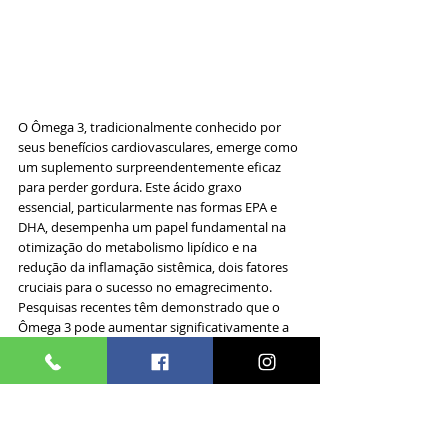
O Ômega 3, tradicionalmente conhecido por 
seus benefícios cardiovasculares, emerge como 
um suplemento surpreendentemente eficaz 
para perder gordura. Este ácido graxo 
essencial, particularmente nas formas EPA e 
DHA, desempenha um papel fundamental na 
otimização do metabolismo lipídico e na 
redução da inflamação sistêmica, dois fatores 
cruciais para o sucesso no emagrecimento. 
Pesquisas recentes têm demonstrado que o 
Ômega 3 pode aumentar significativamente a 
sensibilidade à insulina e melhorar a 
composição corporal quando combinado com 
exercícios regulares.
A eficácia do Ômega 3 como suplemento para 
perder gordura está intrinsecamente ligada à 