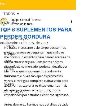
Post
TODOS
Equipe Central Fitnesss
TODOS
12 min de leitura
TOP 6 SUPLEMENTOS PARA
Treino
PERDER GORDURA
Suplementação
Atualizado:
11 de nov. de 2025
Costas
Na busca incessante pelo corpo dos sonhos, 
muitas pessoas se perguntam quais são os 
Tríceps
melhores suplementos para perder gordura de 
Peito
forma eficaz e segura. Com tantas opções 
disponíveis no mercado, pode ser desafiador 
Pernas
identificar quais suplementos realmente 
Ombros
funcionam e quais são apenas promessas 
vazias. Neste guia completo e atualizado para 
Bíceps
2025, vamos explorar os 6 suplementos mais 
eficazes para queima de gordura, todos 
Alimentação
respaldados por estudos científicos rigorosos.
Antes de mergulharmos nos detalhes de cada 