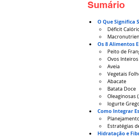
Sumário
O Que Significa 
Déficit Calór
Macronutrien
Os 8 Alimentos E
Peito de Fran
Ovos Inteiros
Aveia
Vegetais Folh
Abacate
Batata Doce
Oleaginosas 
Iogurte Greg
Como Integrar Es
Planejamento
Estratégias 
Hidratação e Fib