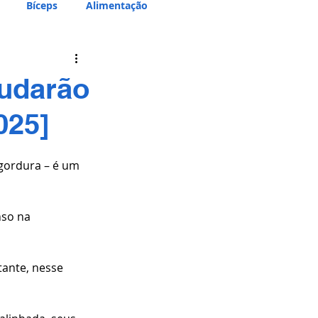
Bíceps
Alimentação
judarão
025]
gordura – é um 
nso na 
ante, nesse 