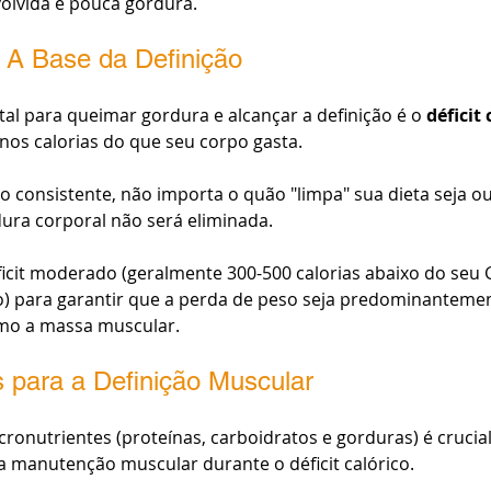
lvida e pouca gordura.
o: A Base da Definição
al para queimar gordura e alcançar a definição é o 
déficit 
nos calorias do que seu corpo gasta. 
co consistente, não importa o quão "limpa" sua dieta seja o
dura corporal não será eliminada.
ficit moderado (geralmente 300-500 calorias abaixo do seu 
io) para garantir que a perda de peso seja predominanteme
mo a massa muscular.
 para a Definição Muscular
ronutrientes (proteínas, carboidratos e gorduras) é crucial
 manutenção muscular durante o déficit calórico.