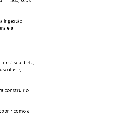
a ingestão 
ra e a 
te à sua dieta, 
sculos e, 
a construir o 
cobrir como a 