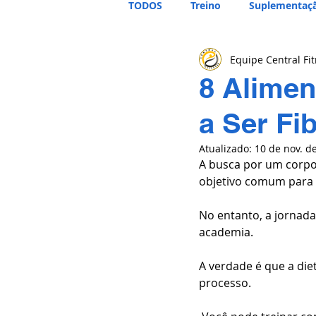
TODOS
Treino
Suplementaç
Equipe Central Fi
8 Alimen
a Ser Fi
Atualizado:
10 de nov. d
A busca por um corpo 
objetivo comum para m
No entanto, a jornada
academia. 
A verdade é que a di
processo.