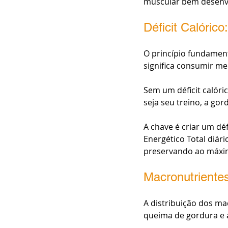
muscular bem desenvo
Déficit Calóric
O princípio fundament
significa consumir me
Sem um déficit calóri
seja seu treino, a gor
A chave é criar um dé
Energético Total diár
preservando ao máxi
Macronutrientes
A distribuição dos mac
queima de gordura e a