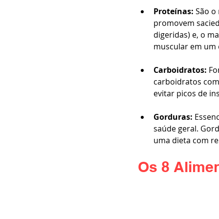
Proteínas:
 São o
promovem sacieda
digeridas) e, o m
muscular em um dé
Carboidratos:
 Fo
carboidratos comp
evitar picos de i
Gorduras:
 Essen
saúde geral. Gor
uma dieta com res
Os 8 Alimen