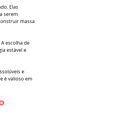
do. Elas 
ra serem 
construir massa 
 A escolha de 
a estável e 
ssolúveis e 
e é valioso em 
o