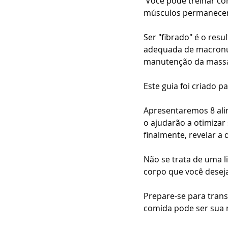
 Você pode treinar como um atleta olímpico, mas se sua alimentação não estiver alinhada, seus 
músculos permanecer
Ser "fibrado" é o res
adequada de macronut
manutenção da massa
Este guia foi criado p
Apresentaremos 8 ali
o ajudarão a otimizar
finalmente, revelar a 
Não se trata de uma li
corpo que você desej
Prepare-se para tran
comida pode ser sua m