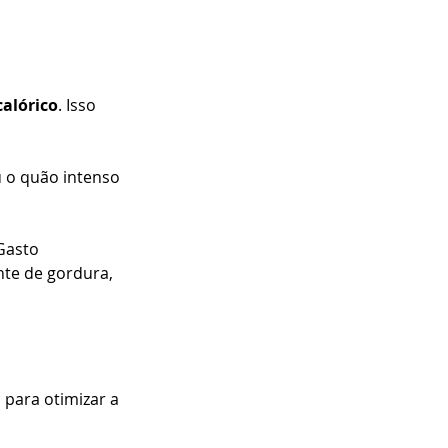
calórico
. Isso 
u o quão intenso 
Gasto 
nte de gordura, 
 para otimizar a 