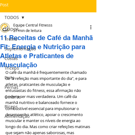
Post
TODOS
Equipe Central Fitnesss
TODOS
27 min de leitura
11 Receitas de Café da Manhã
Treino
Fit: Energia e Nutrição para
Suplementação
Atletas e Praticantes de
Costas
Musculação
Tríceps
O café da manhã é frequentemente chamado 
Peito
de "a refeição mais importante do dia", e para 
atletas, praticantes de musculação e 
Pernas
entusiastas do fitness, essa afirmação não 
poderia ser mais verdadeira. Um café da 
Ombros
manhã nutritivo e balanceado fornece o 
Bíceps
combustível essencial para impulsionar o 
desempenho atlético, apoiar o crescimento 
Alimentação
muscular e manter os níveis de energia ao 
longo do dia. Mas como criar refeições matinais 
que sejam não apenas saborosas, mas 