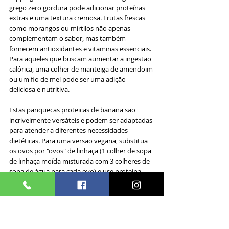
grego zero gordura pode adicionar proteínas 
extras e uma textura cremosa. Frutas frescas 
como morangos ou mirtilos não apenas 
complementam o sabor, mas também 
fornecem antioxidantes e vitaminas essenciais. 
Para aqueles que buscam aumentar a ingestão 
calórica, uma colher de manteiga de amendoim 
ou um fio de mel pode ser uma adição 
deliciosa e nutritiva.
Estas panquecas proteicas de banana são 
incrivelmente versáteis e podem ser adaptadas 
para atender a diferentes necessidades 
dietéticas. Para uma versão vegana, substitua 
os ovos por "ovos" de linhaça (1 colher de sopa 
de linhaça moída misturada com 3 colheres de 
sopa de água para cada ovo) e use proteína 
vegetal em vez de whey. Para aumentar o teor 
de gorduras saudáveis, considere adicionar 
uma colher de sopa de sementes de chia ou 
linhaça moída à massa.