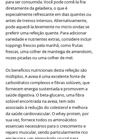
para ser consumida. Você pode comê-la fria 
diretamente da geladeira, o que é 
especialmente refrescante em dias quentes ou 
antes de treinos intensos. Alternativamente, 
pode aquecê-la levemente no micro-ondas se 
preferir uma refeição quente. Para adicionar 
variedade e nutrientes extras, considere incluir 
toppings frescos pela manhã, como frutas 
frescas, uma colher de manteiga de amendoim, 
nozes picadas ou uma colher de mel.
Os benefícios nutricionais desta refeição são 
múltiplos. A aveia é uma excelente fonte de 
carboidratos complexos e fibras solúveis, que 
fornecem energia sustentada e promovem a 
saúde digestiva. O beta-glucano, uma fibra 
solúvel encontrada na aveia, tem sido 
associado à redução do colesterol e melhora 
da saúde cardiovascular. O whey protein, por 
sua vez, fornece todos os aminoácidos 
essenciais necessários para o crescimento e 
reparo muscular, sendo particularmente rico 
em leucina, um aminoácido crucial para 