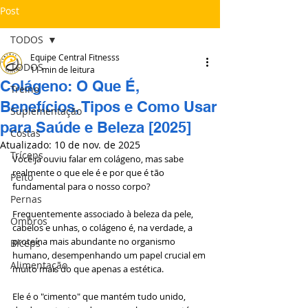
Post
TODOS
Equipe Central Fitnesss
TODOS
11 min de leitura
Colágeno: O Que É,
Treino
Benefícios, Tipos e Como Usar
Suplementação
para Saúde e Beleza [2025]
Costas
Atualizado:
10 de nov. de 2025
Tríceps
Você já ouviu falar em colágeno, mas sabe 
realmente o que ele é e por que é tão 
Peito
fundamental para o nosso corpo? 
Pernas
Frequentemente associado à beleza da pele, 
Ombros
cabelos e unhas, o colágeno é, na verdade, a 
proteína mais abundante no organismo 
Bíceps
humano, desempenhando um papel crucial em 
Alimentação
muito mais do que apenas a estética. 
Ele é o "cimento" que mantém tudo unido, 