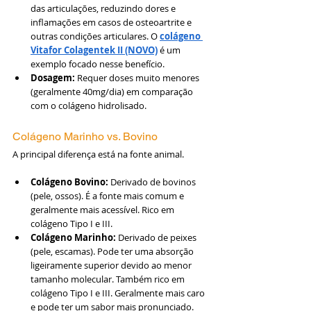
das articulações, reduzindo dores e 
inflamações em casos de osteoartrite e 
outras condições articulares. O 
colágeno 
Vitafor Colagentek II (NOVO)
é um 
exemplo focado nesse benefício.
Dosagem:
 Requer doses muito menores 
(geralmente 40mg/dia) em comparação 
com o colágeno hidrolisado.
Colágeno Marinho vs. Bovino
A principal diferença está na fonte animal.
Colágeno Bovino:
 Derivado de bovinos 
(pele, ossos). É a fonte mais comum e 
geralmente mais acessível. Rico em 
colágeno Tipo I e III.
Colágeno Marinho:
 Derivado de peixes 
(pele, escamas). Pode ter uma absorção 
ligeiramente superior devido ao menor 
tamanho molecular. Também rico em 
colágeno Tipo I e III. Geralmente mais caro 
e pode ter um sabor mais pronunciado.