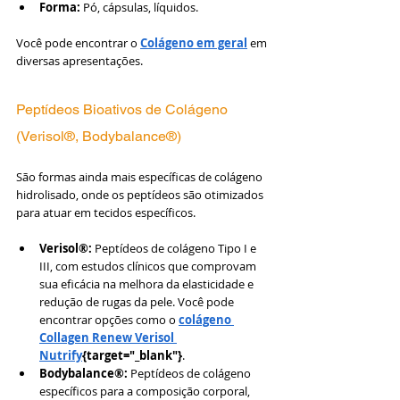
Forma:
 Pó, cápsulas, líquidos.
Você pode encontrar o 
Colágeno em geral
 em 
diversas apresentações.
Peptídeos Bioativos de Colágeno 
(Verisol®, Bodybalance®)
São formas ainda mais específicas de colágeno 
hidrolisado, onde os peptídeos são otimizados 
para atuar em tecidos específicos.
Verisol®:
 Peptídeos de colágeno Tipo I e 
III, com estudos clínicos que comprovam 
sua eficácia na melhora da elasticidade e 
redução de rugas da pele. Você pode 
encontrar opções como o 
colágeno 
Collagen Renew Verisol 
Nutrify
{target="_blank"}
.
Bodybalance®:
 Peptídeos de colágeno 
específicos para a composição corporal, 