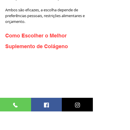
Ambos são eficazes, a escolha depende de 
preferências pessoais, restrições alimentares e 
orçamento.
Como Escolher o Melhor 
Suplemento de Colágeno
Com tantas opções no mercado, escolher o 
suplemento ideal pode ser confuso. Considere 
os seguintes pontos:
Forma e Tipo