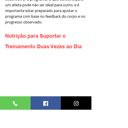
um atleta pode não ser ideal para outro, e é 
importante estar preparado para ajustar o 
programa com base no feedback do corpo e no 
progresso observado.
Nutrição para Suportar o 
Treinamento Duas Vezes ao Dia
A nutrição desempenha um papel crucial no 
sucesso de qualquer programa de 
treinamento, mas torna-se ainda mais crítica 