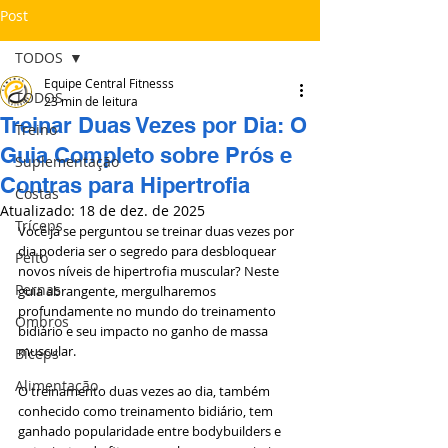
Post
TODOS
Equipe Central Fitnesss
TODOS
23 min de leitura
Treinar Duas Vezes por Dia: O
Treino
Guia Completo sobre Prós e
Suplementação
Contras para Hipertrofia
Costas
Atualizado:
18 de dez. de 2025
Tríceps
Você já se perguntou se treinar duas vezes por 
dia poderia ser o segredo para desbloquear 
Peito
novos níveis de hipertrofia muscular? Neste 
Pernas
guia abrangente, mergulharemos 
profundamente no mundo do treinamento 
Ombros
bidiário e seu impacto no ganho de massa 
muscular.
Bíceps
Alimentação
O treinamento duas vezes ao dia, também 
conhecido como treinamento bidiário, tem 
ganhado popularidade entre bodybuilders e 