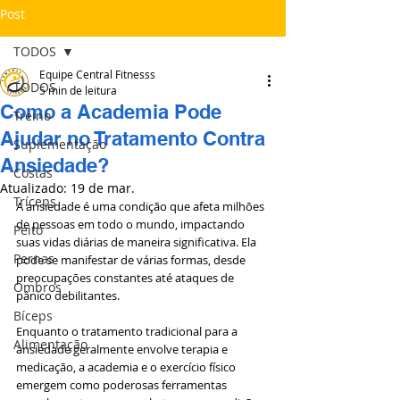
Post
TODOS
Equipe Central Fitnesss
TODOS
5 min de leitura
Como a Academia Pode
Treino
Ajudar no Tratamento Contra
Suplementação
Ansiedade?
Costas
Atualizado:
19 de mar.
Tríceps
A ansiedade é uma condição que afeta milhões 
de pessoas em todo o mundo, impactando 
Peito
suas vidas diárias de maneira significativa. Ela 
Pernas
pode se manifestar de várias formas, desde 
preocupações constantes até ataques de 
Ombros
pânico debilitantes. 
Bíceps
Enquanto o tratamento tradicional para a 
Alimentação
ansiedade geralmente envolve terapia e 
medicação, a academia e o exercício físico 
emergem como poderosas ferramentas 