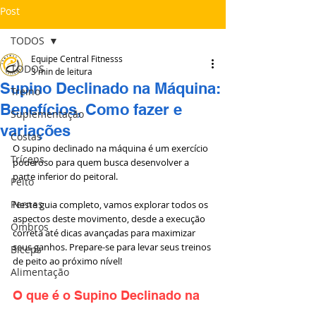
Post
TODOS
Equipe Central Fitnesss
TODOS
3 min de leitura
Supino Declinado na Máquina:
Treino
Benefícios, Como fazer e
Suplementação
variações
Costas
O supino declinado na máquina é um exercício 
Tríceps
poderoso para quem busca desenvolver a 
parte inferior do peitoral. 
Peito
Pernas
Neste guia completo, vamos explorar todos os 
aspectos deste movimento, desde a execução 
Ombros
correta até dicas avançadas para maximizar 
seus ganhos. Prepare-se para levar seus treinos 
Bíceps
de peito ao próximo nível!
Alimentação
O que é o Supino Declinado na 