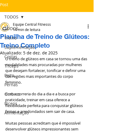
Post
TODOS
Equipe Central Fitnesss
TODOS
14 min de leitura
Planilha de Treino de Glúteos:
Treino
Treino Completo
Suplementação
Atualizado:
5 de dez. de 2025
Costas
O treino de glúteos em casa se tornou uma das 
modalidades mais procuradas por mulheres 
Tríceps
que desejam fortalecer, tonificar e definir uma 
Peito
das regiões mais importantes do corpo 
feminino. 
Pernas
Ombros
Com a correria do dia a dia e a busca por 
praticidade, treinar em casa oferece a 
Bíceps
flexibilidade perfeita para conquistar glúteos 
firmes e arredondados sem sair de casa.
Alimentação
Muitas pessoas acreditam que é impossível 
desenvolver glúteos impressionantes sem 