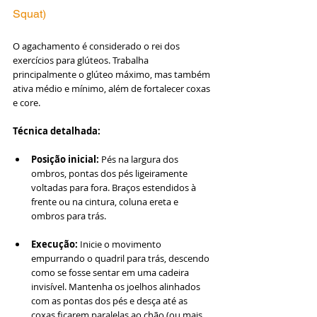
Squat)
O agachamento é considerado o rei dos 
exercícios para glúteos. Trabalha 
principalmente o glúteo máximo, mas também 
ativa médio e mínimo, além de fortalecer coxas 
e core.
Técnica detalhada:
Posição inicial:
 Pés na largura dos 
ombros, pontas dos pés ligeiramente 
voltadas para fora. Braços estendidos à 
frente ou na cintura, coluna ereta e 
ombros para trás.
Execução:
 Inicie o movimento 
empurrando o quadril para trás, descendo 
como se fosse sentar em uma cadeira 
invisível. Mantenha os joelhos alinhados 
com as pontas dos pés e desça até as 
coxas ficarem paralelas ao chão (ou mais 