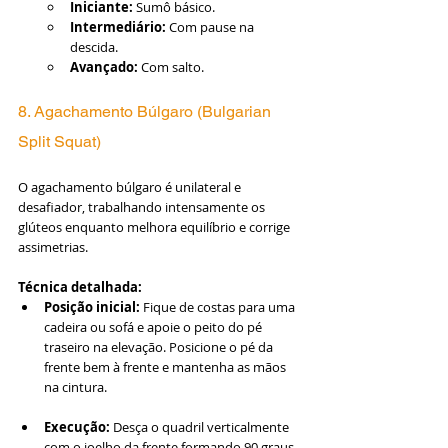
Iniciante:
 Sumô básico.
Intermediário:
 Com pause na 
descida.
Avançado:
 Com salto.
8. Agachamento Búlgaro (Bulgarian 
Split Squat)
O agachamento búlgaro é unilateral e 
desafiador, trabalhando intensamente os 
glúteos enquanto melhora equilíbrio e corrige 
assimetrias.
Técnica detalhada:
Posição inicial:
 Fique de costas para uma 
cadeira ou sofá e apoie o peito do pé 
traseiro na elevação. Posicione o pé da 
frente bem à frente e mantenha as mãos 
na cintura.
Execução:
 Desça o quadril verticalmente 
com o joelho da frente formando 90 graus 