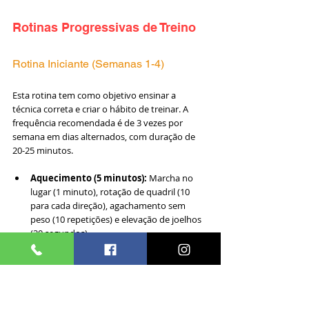
Rotinas Progressivas de Treino
Rotina Iniciante (Semanas 1-4)
Esta rotina tem como objetivo ensinar a 
técnica correta e criar o hábito de treinar. A 
frequência recomendada é de 3 vezes por 
semana em dias alternados, com duração de 
20-25 minutos.
Aquecimento (5 minutos):
 Marcha no 
lugar (1 minuto), rotação de quadril (10 
para cada direção), agachamento sem 
peso (10 repetições) e elevação de joelhos 
(30 segundos).
Treino Principal:
Agachamento livre: 3 séries x 12-15 
repetições
Ponte de glúteos: 3 séries x 15-20 