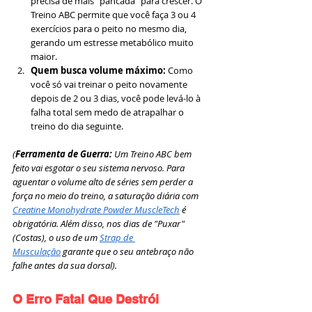
precisa de mais "pancada" para crescer. O 
Treino ABC permite que você faça 3 ou 4 
exercícios para o peito no mesmo dia, 
gerando um estresse metabólico muito 
maior.
Quem busca volume máximo:
 Como 
você só vai treinar o peito novamente 
depois de 2 ou 3 dias, você pode levá-lo à 
falha total sem medo de atrapalhar o 
treino do dia seguinte.
(
Ferramenta de Guerra: 
Um Treino ABC bem 
feito vai esgotar o seu sistema nervoso. Para 
aguentar o volume alto de séries sem perder a 
força no meio do treino, a saturação diária com 
Creatine Monohydrate Powder MuscleTech
 é 
obrigatória. Além disso, nos dias de "Puxar" 
(Costas), o uso de um 
Strap de 
Musculação
 garante que o seu antebraço não 
falhe antes da sua dorsal).
O Erro Fatal Que Destrói 