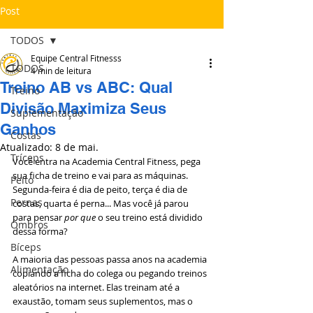
Post
TODOS
Equipe Central Fitnesss
TODOS
4 min de leitura
Treino AB vs ABC: Qual
Treino
Divisão Maximiza Seus
Suplementação
Ganhos
Costas
Atualizado:
8 de mai.
Tríceps
Você entra na Academia Central Fitness, pega 
sua ficha de treino e vai para as máquinas. 
Peito
Segunda-feira é dia de peito, terça é dia de 
Pernas
costas, quarta é perna... Mas você já parou 
para pensar 
por que
 o seu treino está dividido 
Ombros
dessa forma?
Bíceps
A maioria das pessoas passa anos na academia 
Alimentação
copiando a ficha do colega ou pegando treinos 
aleatórios na internet. Elas treinam até a 
exaustão, tomam seus suplementos, mas o 