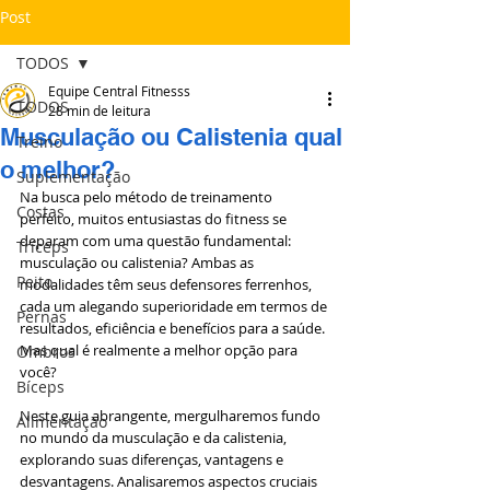
Post
TODOS
Equipe Central Fitnesss
TODOS
28 min de leitura
Musculação ou Calistenia qual
Treino
o melhor?
Suplementação
Na busca pelo método de treinamento 
Costas
perfeito, muitos entusiastas do fitness se 
deparam com uma questão fundamental: 
Tríceps
musculação ou calistenia? Ambas as 
Peito
modalidades têm seus defensores ferrenhos, 
cada um alegando superioridade em termos de 
Pernas
resultados, eficiência e benefícios para a saúde. 
Mas qual é realmente a melhor opção para 
Ombros
você?
Bíceps
Neste guia abrangente, mergulharemos fundo 
Alimentação
no mundo da musculação e da calistenia, 
explorando suas diferenças, vantagens e 
desvantagens. Analisaremos aspectos cruciais 