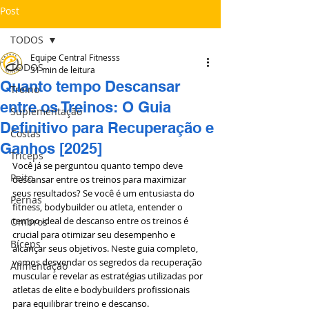
Post
TODOS
Equipe Central Fitnesss
TODOS
31 min de leitura
Quanto tempo Descansar
Treino
entre os Treinos: O Guia
Suplementação
Definitivo para Recuperação e
Costas
Ganhos [2025]
Tríceps
Você já se perguntou quanto tempo deve 
Peito
descansar entre os treinos para maximizar 
seus resultados? Se você é um entusiasta do 
Pernas
fitness, bodybuilder ou atleta, entender o 
tempo ideal de descanso entre os treinos é 
Ombros
crucial para otimizar seu desempenho e 
Bíceps
alcançar seus objetivos. Neste guia completo, 
vamos desvendar os segredos da recuperação 
Alimentação
muscular e revelar as estratégias utilizadas por 
atletas de elite e bodybuilders profissionais 
para equilibrar treino e descanso.