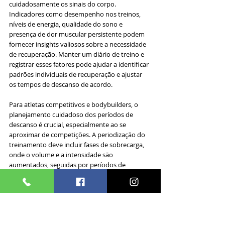
cuidadosamente os sinais do corpo. 
Indicadores como desempenho nos treinos, 
níveis de energia, qualidade do sono e 
presença de dor muscular persistente podem 
fornecer insights valiosos sobre a necessidade 
de recuperação. Manter um diário de treino e 
registrar esses fatores pode ajudar a identificar 
padrões individuais de recuperação e ajustar 
os tempos de descanso de acordo.
Para atletas competitivos e bodybuilders, o 
planejamento cuidadoso dos períodos de 
descanso é crucial, especialmente ao se 
aproximar de competições. A periodização do 
treinamento deve incluir fases de sobrecarga, 
onde o volume e a intensidade são 
aumentados, seguidas por períodos de 
recuperação ou "deload", onde a intensidade é 
reduzida para permitir uma recuperação mais 
completa antes de eventos importantes.
Em última análise, encontrar o equilíbrio ideal 
entre treino e descanso é uma arte que requer 