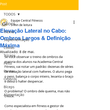
Post
TODOS
Equipe Central Fitnesss
TODOS
5 min de leitura
Elevação Lateral no Cabo:
Treino
Ombros Largos & Definição
Suplementação
Máxima
Costas
Atualizado:
8 de mai.
Tríceps
Se você observar o treino de ombros da 
maioria dos alunos na Academia Central 
Peito
Fitness, vai notar um padrão: dezenas de séries 
Pernas
de elevação lateral com halteres. O aluno pega 
o peso, balança o corpo inteiro, levanta o braço 
Ombros
e deixa o halter despencar.
Bíceps
O problema? O ombro dele queima, mas não 
Alimentação
cresce.
Como especialista em fitness e gestor de 