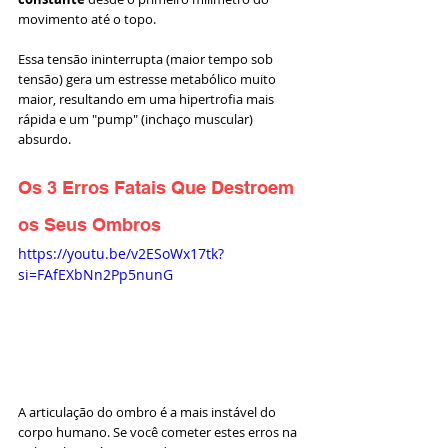
movimento até o topo.
Essa tensão ininterrupta (maior tempo sob 
tensão) gera um estresse metabólico muito 
maior, resultando em uma hipertrofia mais 
rápida e um "pump" (inchaço muscular) 
absurdo.
Os 3 Erros Fatais Que Destroem 
os Seus Ombros
https://youtu.be/v2ESoWx17tk?
si=FAfEXbNn2Pp5nunG
A articulação do ombro é a mais instável do 
corpo humano. Se você cometer estes erros na 