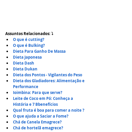
Assuntos Relacionados: ⤵
O que é cutting?
O que é Bulking?
Dieta Para Ganho De Massa
Dieta Japonesa
Dieta Dash
Dieta Dukan
Dieta dos Pontos - Vigilantes do Peso
Dieta dos Gladiadores: Alimentação e 
Performance
Ioimbina: Para que serve?
Leite de Coco em Pó: Conheça a 
História e 7 Bbenefícios
Qual fruta é boa para comer a noite ?
O que ajuda a Saciar a Fome?
Chá de Canela Emagrece?
Chá de hortelã emagrece?