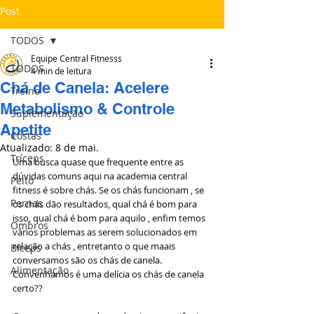
Post
TODOS
Equipe Central Fitnesss
TODOS
4 min de leitura
Chá de Canela: Acelere
Treino
Metabolismo & Controle
Suplementação
Apetite
Costas
Atualizado:
8 de mai.
Tríceps
Uma busca quase que frequente entre as 
dúvidas comuns aqui na academia central 
Peito
fitness é sobre chás. Se os chás funcionam , se 
Pernas
os chás dão resultados, qual chá é bom para 
isso, qual chá é bom para aquilo , enfim temos 
Ombros
vários problemas as serem solucionados em 
relação a chás , entretanto o que maais 
Bíceps
conversamos são os chás de canela. 
Alimentação
Convenhamos é uma delícia os chás de canela 
certo??  