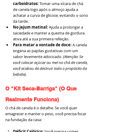
carboidratos:
 Tomar uma xícara de chá 
de canela logo após o almoço ajuda a 
achatar a curva de glicose, evitando o sono 
da tarde.
No jejum matinal:
 Ajuda a prolongar a 
saciedade e manter a queima de gordura 
ativa até a sua primeira refeição.
Para matar a vontade de doce:
 A canela 
engana as papilas gustativas com um 
sabor levemente adocicado. 
(Atenção: Se 
você colocar açúcar ou mel no chá de canela, 
você acabou de destruir todo o propósito da 
bebida).
O "Kit Seca-Barriga" (O Que 
Realmente Funciona)
O chá de canela é o detalhe. Se você quer 
emagrecer e manter o peso, você precisa focar 
na fundação da casa:
Déficit Calórico:
 Você precisa comer 