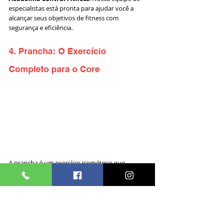
especialistas está pronta para ajudar você a 
alcançar seus objetivos de fitness com 
segurança e eficiência.
4. Prancha: O Exercício 
Completo para o Core
A prancha é um exercício isométrico que 
fortalece todo o core, incluindo abdômen, 
costas baixa e músculos estabilizadores. É um 
movimento fundamental para melhorar a 
postura, reduzir dores nas costas e criar uma 
base sólida para todos os outros exercícios.