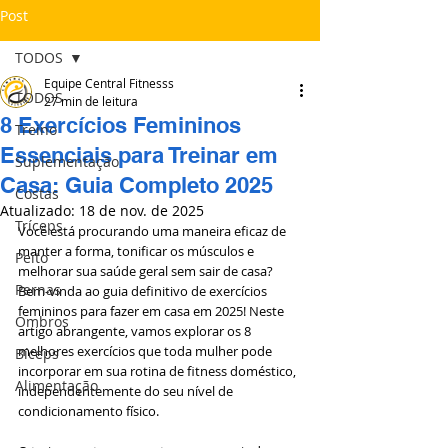
Post
TODOS
Equipe Central Fitnesss
TODOS
27 min de leitura
8 Exercícios Femininos
Treino
Essenciais para Treinar em
Suplementação
Casa: Guia Completo 2025
Costas
Atualizado:
18 de nov. de 2025
Tríceps
Você está procurando uma maneira eficaz de 
manter a forma, tonificar os músculos e 
Peito
melhorar sua saúde geral sem sair de casa? 
Pernas
Bem-vinda ao guia definitivo de exercícios 
femininos para fazer em casa em 2025! Neste 
Ombros
artigo abrangente, vamos explorar os 8 
melhores exercícios que toda mulher pode 
Bíceps
incorporar em sua rotina de fitness doméstico, 
Alimentação
independentemente do seu nível de 
condicionamento físico.