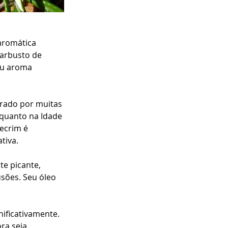
aromática 
 arbusto de 
eu aroma 
grado por muitas 
nquanto na Idade 
ecrim é 
tiva.
e picante, 
sões. Seu óleo 
ificativamente. 
ra seja 