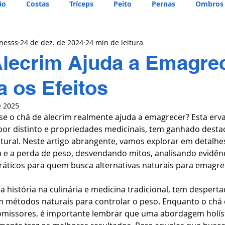
ão
Costas
Tríceps
Peito
Pernas
Ombros
tnesss
24 de dez. de 2024
24 min de leitura
Alecrim Ajuda a Emagre
 os Efeitos
e 2025
se o chá de alecrim realmente ajuda a emagrecer? Esta erva
bor distinto e propriedades medicinais, tem ganhado dest
ural. Neste artigo abrangente, vamos explorar em detalhes
m e a perda de peso, desvendando mitos, analisando evidênci
ráticos para quem busca alternativas naturais para emagre
a história na culinária e medicina tradicional, tem desperta
 métodos naturais para controlar o peso. Enquanto o chá 
romissores, é importante lembrar que uma abordagem holíst