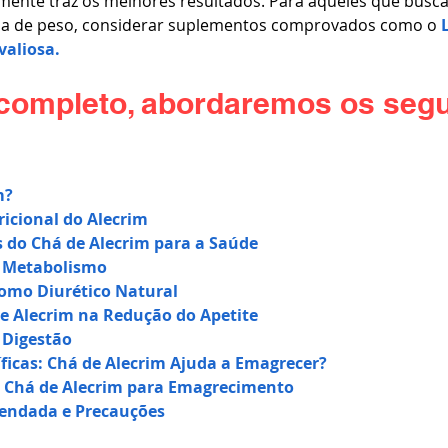
ente traz os melhores resultados. Para aqueles que busca
da de peso, considerar suplementos comprovados como o
valiosa.
 completo, abordaremos os segu
m?
icional do Alecrim
s do Chá de Alecrim para a Saúde
e Metabolismo
como Diurético Natural
e Alecrim na Redução do Apetite
 Digestão
íficas: Chá de Alecrim Ajuda a Emagrecer?
 Chá de Alecrim para Emagrecimento
ndada e Precauções