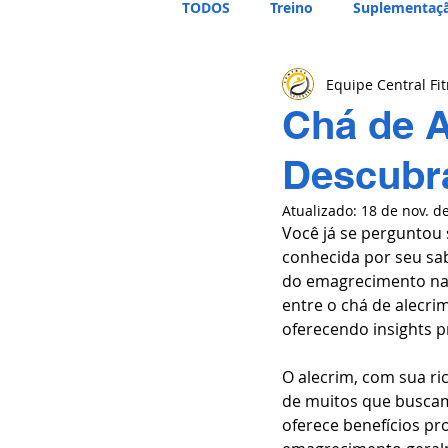
TODOS
Treino
Suplementaç
Equipe Central Fi
Chá de 
Descubra
Atualizado:
18 de nov. d
Você já se perguntou 
conhecida por seu sa
do emagrecimento nat
entre o chá de alecri
oferecendo insights p
O alecrim, com sua ric
de muitos que buscam
oferece benefícios p