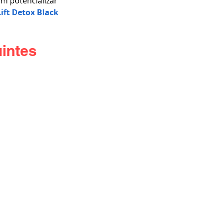
m potencializar 
Lift Detox Black 
intes 