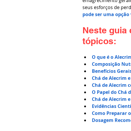
emagrecimento geralm
seus esforços de per
pode ser uma opção 
Neste guia
tópicos:
O que é o Alecri
Composição Nutr
Benefícios Gerai
Chá de Alecrim 
Chá de Alecrim 
O Papel do Chá d
Chá de Alecrim e
Evidências Cient
Como Preparar o
Dosagem Recome