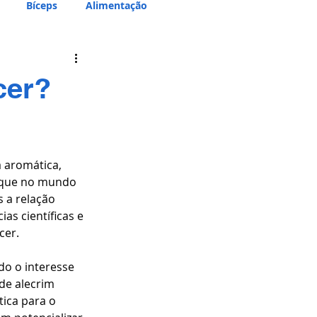
Bíceps
Alimentação
cer?
 aromática, 
aque no mundo 
 a relação 
as científicas e 
cer.
do o interesse 
de alecrim 
ica para o 