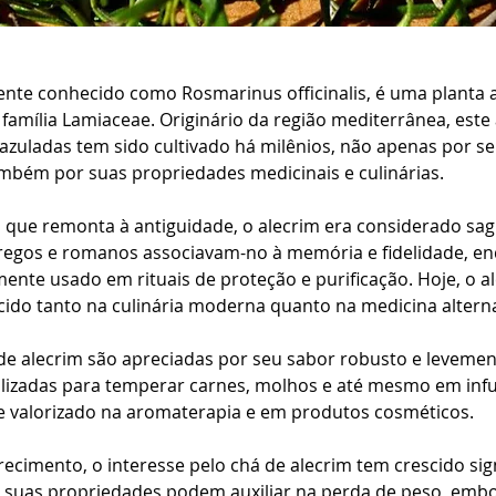
mente conhecido como Rosmarinus officinalis, é uma planta 
família Lamiaceae. Originário da região mediterrânea, este
s azuladas tem sido cultivado há milênios, não apenas por s
ambém por suas propriedades medicinais e culinárias.
 que remonta à antiguidade, o alecrim era considerado sa
gregos e romanos associavam-no à memória e fidelidade, e
ente usado em rituais de proteção e purificação. Hoje, o al
do tanto na culinária moderna quanto na medicina alterna
 de alecrim são apreciadas por seu sabor robusto e levement
izadas para temperar carnes, molhos e até mesmo em infu
te valorizado na aromaterapia e em produtos cosméticos.
cimento, o interesse pelo chá de alecrim tem crescido sign
 suas propriedades podem auxiliar na perda de peso, embo