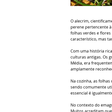
O alecrim, cientifica
perene pertencente à 
folhas verdes e flore
característico, mas t
Com uma história rica
culturas antigas. Os 
Média, era frequentem
amplamente reconheci
Na cozinha, as folhas
sendo comumente util
essencial é igualmen
No contexto do emagre
Muitos acreditam que