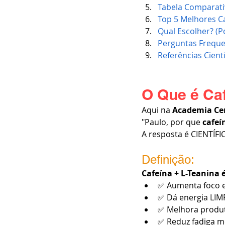
Tabela Comparati
Top 5 Melhores Ca
Qual Escolher? (P
Perguntas Freque
Referências Cientí
O Que é Caf
Aqui na 
Academia Cen
"Paulo, por que 
cafeí
A resposta é CIENTÍFI
Definição:
Cafeína + L-Teanina
✅ Aumenta foco 
✅ Dá energia LIM
✅ Melhora produt
✅ Reduz fadiga m