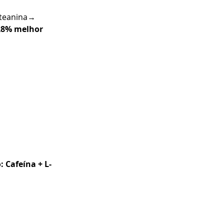
-teanina→ 
28% melhor 
: Cafeína + L-