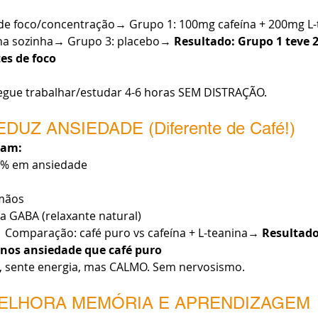
 de foco/concentração→ Grupo 1: 100mg cafeína + 200mg L
na sozinha→ Grupo 3: placebo→ 
Resultado: Grupo 1 teve 
es de foco
egue trabalhar/estudar 4-6 horas SEM DISTRAÇÃO.
EDUZ ANSIEDADE (Diferente de Café!)
ram:
5% em ansiedade
mãos
a GABA (relaxante natural)
 Comparação: café puro vs cafeína + L-teanina→ 
Resultado
nos ansiedade que café puro
, sente energia, mas CALMO. Sem nervosismo.
MELHORA MEMÓRIA E APRENDIZAGEM