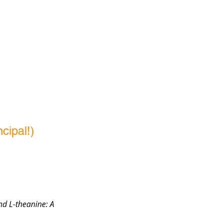
ipal!)
d L-theanine: A 