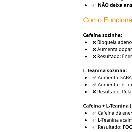
✅ 
NÃO deixa ans
Como Funciona
Cafeína sozinha:
❌ Bloqueia adenos
❌ Aumenta dopa
❌ Resultado: Ener
L-Teanina sozinha:
✅ Aumenta GABA 
✅ Aumenta seroto
❌ Resultado: Rel
Cafeína + L-Teanina 
✅ Cafeína dá ene
✅ L-Teanina acal
✅ Resultado: 
FOC