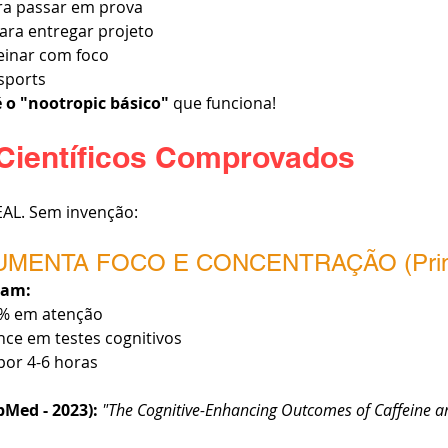
ra passar em prova
para entregar projeto
reinar com foco
sports
é o "nootropic básico"
 que funciona!
 Científicos Comprovados
EAL. Sem invenção:
AUMENTA FOCO E CONCENTRAÇÃO (Princ
ram:
0% em atenção
ce em testes cognitivos
por 4-6 horas
Med - 2023):
"The Cognitive-Enhancing Outcomes of Caffeine an