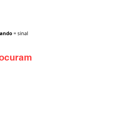
mando
 = sinal 
rocuram 