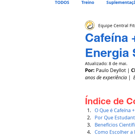
TODOS
Treino
Suplementaç
Equipe Central Fi
Cafeína 
Energia
Atualizado:
8 de mai.
Por:
 Paulo Deyllot | 
C
anos de experiência |  
Índice de C
O Que é Cafeína +
Por Que Estudant
Benefícios Cient
Como Escolher a