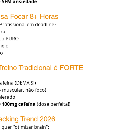
 = SEM ansiedade
cisa Focar 8+ Horas
Profissional em deadline?
ra:
oco PURO
meio
mo
-Treino Tradicional é FORTE
afeína (DEMAIS!)
 muscular, não foco)
elerado
= 100mg cafeína
 (dose perfeita!)
hacking Trend 2026
uer "otimizar brain":