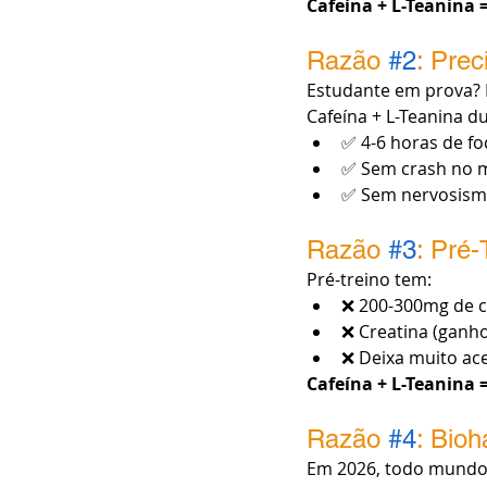
Cafeína + L-Teanina
Razão 
#2
: Pre
Estudante em prova? 
Cafeína + L-Teanina du
✅ 4-6 horas de f
✅ Sem crash no 
✅ Sem nervosis
Razão 
#3
: Pré
Pré-treino tem:
❌ 200-300mg de c
❌ Creatina (ganho
❌ Deixa muito ac
Cafeína + L-Teanina 
Razão 
#4
: Bio
Em 2026, todo mundo q