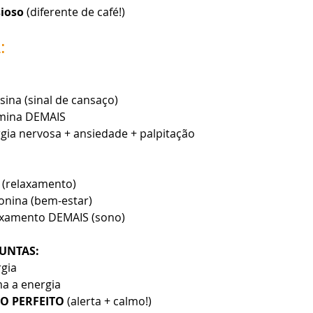
ioso
 (diferente de café!)
:
ina (sinal de cansaço)
mina DEMAIS
gia nervosa + ansiedade + palpitação
(relaxamento)
nina (bem-estar)
axamento DEMAIS (sono)
JUNTAS:
rgia
ma a energia
O PERFEITO
 (alerta + calmo!)