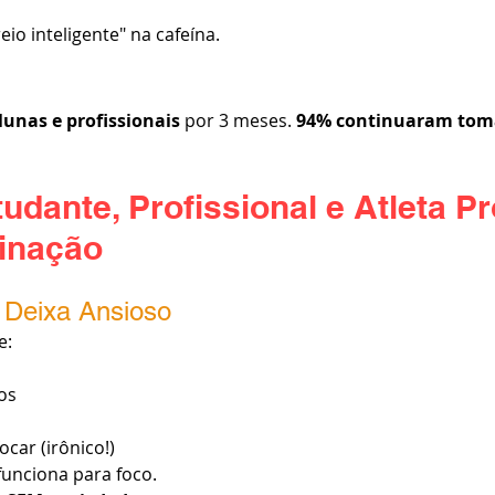
io inteligente" na cafeína.
lunas e profissionais
 por 3 meses. 
94% continuaram to
udante, Profissional e Atleta P
inação
é Deixa Ansioso
e:
os
ocar (irônico!)
unciona para foco.