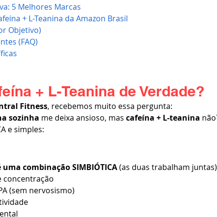
va: 5 Melhores Marcas
feína + L-Teanina da Amazon Brasil
or Objetivo)
ntes (FAQ)
ficas
eína + L-Teanina de Verdade?
tral Fitness
, recebemos muito essa pergunta:
na sozinha
 me deixa ansioso, mas 
cafeína + L-teanina
 não
CA e simples:
 é uma combinação SIMBIÓTICA
 (as duas trabalham juntas)
e concentração
PA (sem nervosismo)
ividade
ental