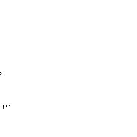
?"
 que: