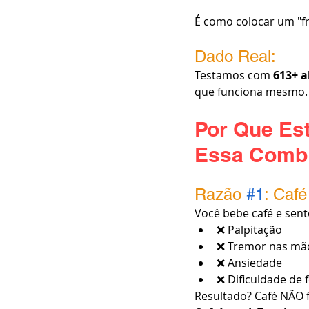
É como colocar um "fre
Dado Real:
Testamos com 
613+ a
que funciona mesmo.
Por Que Est
Essa Comb
Razão 
#1
: Caf
Você bebe café e sent
❌ Palpitação
❌ Tremor nas mã
❌ Ansiedade
❌ Dificuldade de f
Resultado? Café NÃO f