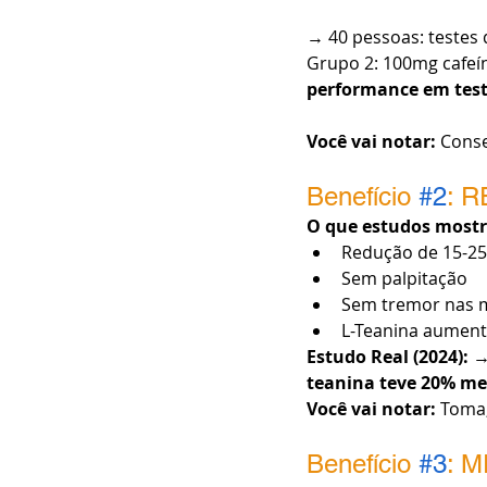
→ 40 pessoas: testes
Grupo 2: 100mg cafeí
performance em test
Você vai notar:
 Cons
Benefício 
#2
: R
O que estudos most
Redução de 15-2
Sem palpitação
Sem tremor nas 
L-Teanina aument
Estudo Real (2024):
 →
teanina teve 20% me
Você vai notar:
 Toma
Benefício 
#3
: 