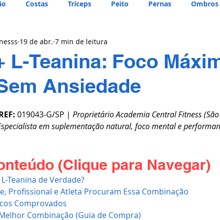
ão
Costas
Tríceps
Peito
Pernas
Ombros
tnesss
19 de abr.
7 min de leitura
+ L-Teanina: Foco Máxi
 Sem Ansiedade
REF:
 019043-G/SP | 
Proprietário Academia Central Fitness (São
Especialista em suplementação natural, foco mental e performan
onteúdo (Clique para Navegar)
 L-Teanina de Verdade?
e, Profissional e Atleta Procuram Essa Combinação
íficos Comprovados
 Melhor Combinação (Guia de Compra)