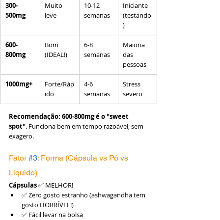
300-
Muito 
10-12 
Iniciante 
500mg
leve
semanas
(testando
)
600-
Bom 
6-8 
Maioria 
800mg
(IDEAL!)
semanas
das 
pessoas
1000mg+
Forte/Ráp
4-6 
Stress 
ido
semanas
severo
Recomendação:
600-800mg é o "sweet 
spot"
. Funciona bem em tempo razoável, sem 
exagero.
Fator 
#3
: Forma (Cápsula vs Pó vs 
Líquido)
Cápsulas
 ✅ MELHOR!
✅ Zero gosto estranho (ashwagandha tem 
gosto HORRÍVEL!)
✅ Fácil levar na bolsa