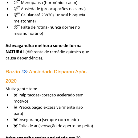
😴 Menopausa (hormônios caem)
😴 Ansiedade (preocupações na cama)
😴 Celular até 23h30 (luz azul bloqueia 
melatonina)
😴 Falta de rotina (nunca dorme no 
mesmo horário)
Ashwagandha melhora sono de forma 
NATURAL
 (diferente de remédio químico que 
causa dependência).
Razão 
#3
: Ansiedade Disparou Após 
2020
Muita gente tem:
💓 Palpitações (coração acelerado sem 
motivo)
💓 Preocupação excessiva (mente não 
para)
💓 Insegurança (sempre com medo)
💓 Falta de ar (sensação de aperto no peito)