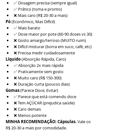
✅ Dosagem precisa (sempre igual)
✅ Prático (toma e pronto)
❌ Mais caro (R$ 20-30 a mais)
Pó
 (Econômico, Mas Difícil)
✅ Mais barato
✅ Dose maior por pote (60-90 doses vs 30)
❌ Gosto amargo/terroso (MUITO ruim)
❌ Difícil misturar (borra em suco, café, etc)
❌ Precisa medir cuidadosamente
Líquido
 (Absorção Rápida, Caro)
✅ Absorção 2x mais rápida
✅ Praticamente sem gosto
❌ Muito caro (R$ 150-300)
❌ Duração curta (poucos dias)
Gomas
 (Parece Doce, Evitar)
✅ Parece que está comendo doce
❌ Tem AÇÚCAR (prejudica saúde)
❌ Caro demais
❌ Menos potente
MINHA RECOMENDAÇÃO:
Cápsulas.
 Vale os 
R$ 20-30 a mais por comodidade.