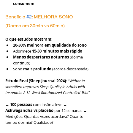
consomem
Benefício 
#2
: MELHORA SONO 
(Dorme em 30min vs 60min)
O que estudos mostram:
20-30% melhora em qualidade do sono
Adormece 
15-30 minutos mais rápido
Menos despertares noturnos
 (dorme 
contínuo)
Sono 
mais profundo
 (acorda descansada)
Estudo Real (Sleep Journal 2024):
"Withania 
somnifera Improves Sleep Quality in Adults with 
Insomnia: A 12-Week Randomized Controlled Trial"
→ 
100 pessoas
 com insônia leve → 
Ashwagandha vs placebo
 por 12 semanas → 
Medições: Quantas vezes acordava? Quanto 
tempo dormia? Qualidade?