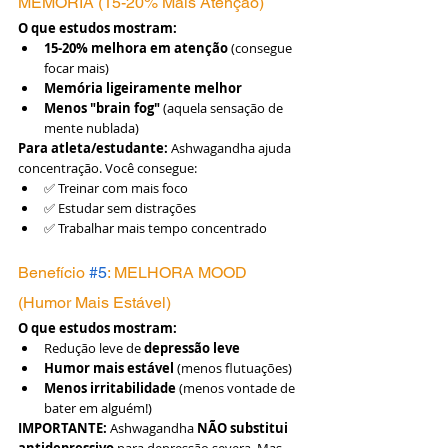
MEMÓRIA (15-20% Mais Atenção)
O que estudos mostram:
15-20% melhora em atenção
 (consegue 
focar mais)
Memória ligeiramente melhor
Menos "brain fog"
 (aquela sensação de 
mente nublada)
Para atleta/estudante:
 Ashwagandha ajuda 
concentração. Você consegue:
✅ Treinar com mais foco
✅ Estudar sem distrações
✅ Trabalhar mais tempo concentrado
Benefício 
#5
: MELHORA MOOD 
(Humor Mais Estável)
O que estudos mostram:
Redução leve de 
depressão leve
Humor mais estável
 (menos flutuações)
Menos irritabilidade
 (menos vontade de 
bater em alguém!)
IMPORTANTE:
 Ashwagandha 
NÃO substitui 