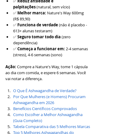
✅ 
Reduz ansiedade e 
palpitações
 (natural, sem vício)
✅ 
Melhor marca:
 Nature's Way 600mg 
(R$ 89,90)
✅ 
Funciona de verdade
 (não é placebo - 
613+ alunas testaram)
✅ 
Seguro tomar todo dia
 (zero 
dependência)
✅ 
Começa a funcionar em:
 2-4 semanas 
(stress), 4-6 semanas (sono)
Ação:
 Compre a Nature's Way, tome 1 cápsula 
ao dia com comida, e espere 6 semanas. Você 
vai notar a diferença.
O Que É Ashwagandha de Verdade?
Por Que Mulheres (e Homens) Procuram 
Ashwagandha em 2026
Benefícios Científicos Comprovados
Como Escolher a Melhor Ashwagandha 
(Guia Completo)
Tabela Comparativa das 5 Melhores Marcas
Top 5 Melhores Ashwagandhas do 