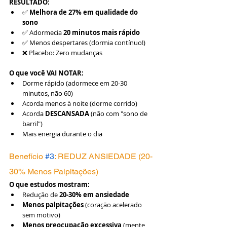
RESULTADO:
✅ 
Melhora de 27% em qualidade do 
sono
✅ Adormecia 
20 minutos mais rápido
✅ Menos despertares (dormia contínuo!)
❌ Placebo: Zero mudanças
O que você VAI NOTAR:
Dorme rápido (adormece em 20-30 
minutos, não 60)
Acorda menos à noite (dorme corrido)
Acorda 
DESCANSADA
 (não com "sono de 
barril")
Mais energia durante o dia
Benefício 
#3
: REDUZ ANSIEDADE (20-
30% Menos Palpitações)
O que estudos mostram:
Redução de 
20-30% em ansiedade
Menos palpitações
 (coração acelerado 
sem motivo)
Menos preocupação excessiva
 (mente 