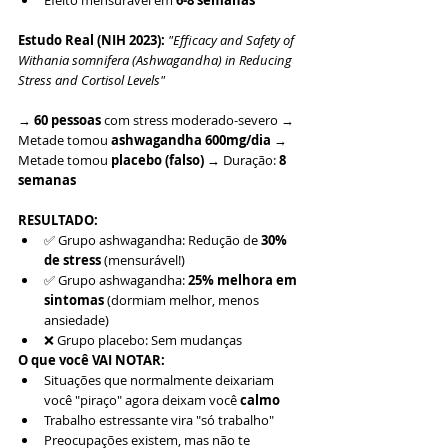
Efeito mensurável em 
6-8 semanas
Estudo Real (NIH 2023):
"Efficacy and Safety of 
Withania somnifera (Ashwagandha) in Reducing 
Stress and Cortisol Levels"
→ 
60 pessoas
 com stress moderado-severo → 
Metade tomou 
ashwagandha 600mg/dia
 → 
Metade tomou 
placebo (falso)
 → Duração: 
8 
semanas
RESULTADO:
✅ Grupo ashwagandha: Redução de 
30% 
de stress
 (mensurável!)
✅ Grupo ashwagandha: 
25% melhora em 
sintomas
 (dormiam melhor, menos 
ansiedade)
❌ Grupo placebo: Sem mudanças
O que você VAI NOTAR:
Situações que normalmente deixariam 
você "piraço" agora deixam você 
calmo
Trabalho estressante vira "só trabalho"
Preocupações existem, mas não te 