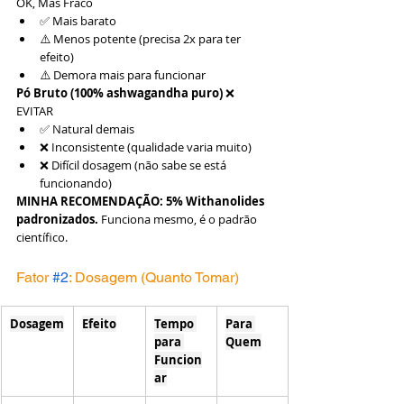
OK, Mas Fraco
✅ Mais barato
⚠️ Menos potente (precisa 2x para ter 
efeito)
⚠️ Demora mais para funcionar
Pó Bruto (100% ashwagandha puro)
 ❌ 
EVITAR
✅ Natural demais
❌ Inconsistente (qualidade varia muito)
❌ Difícil dosagem (não sabe se está 
funcionando)
MINHA RECOMENDAÇÃO:
5% Withanolides 
padronizados.
 Funciona mesmo, é o padrão 
científico.
Fator 
#2
: Dosagem (Quanto Tomar)
Dosagem
Efeito
Tempo 
Para 
para 
Quem
Funcion
ar