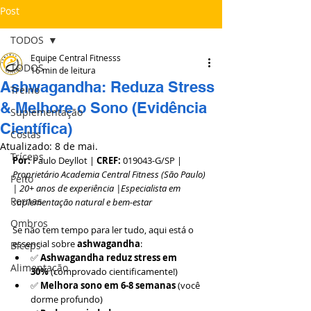
Post
TODOS
Equipe Central Fitnesss
TODOS
16 min de leitura
Ashwagandha: Reduza Stress
Treino
& Melhore o Sono (Evidência
Suplementação
Científica)
Costas
Atualizado:
8 de mai.
Tríceps
Por:
 Paulo Deyllot | 
CREF:
 019043-G/SP | 
Proprietário Academia Central Fitness (São Paulo) 
Peito
| 20+ anos de experiência |Especialista em 
Pernas
suplementação natural e bem-estar
Ombros
Se não tem tempo para ler tudo, aqui está o 
essencial sobre 
ashwagandha
:
Bíceps
✅ 
Ashwagandha reduz stress em 
Alimentação
30%
 (comprovado cientificamente!)
✅ 
Melhora sono em 6-8 semanas
 (você 
dorme profundo)