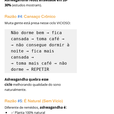
Ashwagandha reduz ansiedade em 20-
30%
 (estudos mostram).
Razão 
#4
: Cansaço Crônico
Muita gente está presa nesse ciclo VICIOSO:
Não dorme bem → fica 
cansada → toma café → 

→ não consegue dormir à 
noite → fica mais 
cansada → 

→ toma mais café → não 
Ashwagandha quebra esse 
ciclo
 melhorando qualidade do sono 
naturalmente.
Razão 
#5
: É Natural (Sem Vício)
Diferente de remédios, 
ashwagandha é:
✅ Planta 100% natural