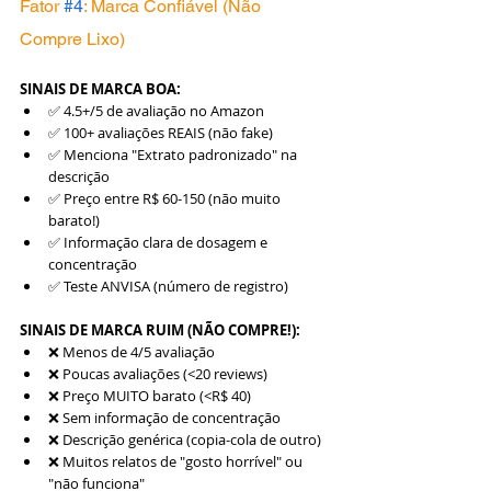
Fator 
#4
: Marca Confiável (Não 
Compre Lixo)
SINAIS DE MARCA BOA:
✅ 4.5+/5 de avaliação no Amazon
✅ 100+ avaliações REAIS (não fake)
✅ Menciona "Extrato padronizado" na 
descrição
✅ Preço entre R$ 60-150 (não muito 
barato!)
✅ Informação clara de dosagem e 
concentração
✅ Teste ANVISA (número de registro)
SINAIS DE MARCA RUIM (NÃO COMPRE!):
❌ Menos de 4/5 avaliação
❌ Poucas avaliações (<20 reviews)
❌ Preço MUITO barato (<R$ 40)
❌ Sem informação de concentração
❌ Descrição genérica (copia-cola de outro)
❌ Muitos relatos de "gosto horrível" ou 
"não funciona"