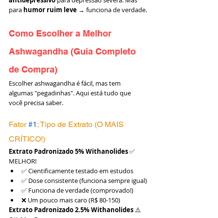
antidepressivo
 para depressão severa. Mas 
para 
humor ruim leve
 → funciona de verdade.
Como Escolher a Melhor 
Ashwagandha (Guia Completo 
de Compra)
Escolher ashwagandha é fácil, mas tem 
algumas "pegadinhas". Aqui está tudo que 
você precisa saber.
Fator 
#1
: Tipo de Extrato (O MAIS 
CRÍTICO!)
Extrato Padronizado 5% Withanolides
 ✅ 
MELHOR!
✅ Cientificamente testado em estudos
✅ Dose consistente (funciona sempre igual)
✅ Funciona de verdade (comprovado!)
❌ Um pouco mais caro (R$ 80-150)
Extrato Padronizado 2.5% Withanolides
 ⚠️ 