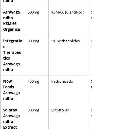
ndha
Ashwaga
500mg
KSM-66 (Científico!)
Cápsul
ndha 
as
KSM-66 
Orgânica
Integrativ
800mg
5% Withanolides
Cápsul
e 
as
Therapeu
tics 
Ashwaga
ndha
Now 
450mg
Padronizado
Cápsul
Foods 
as
Ashwaga
ndha
Solaray 
300mg
Extrato 8:1
Cápsul
Ashwaga
as
ndha 
Extract