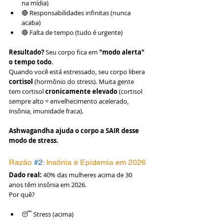
na mídia)
🔴 Responsabilidades infinitas (nunca 
acaba)
🔴 Falta de tempo (tudo é urgente)
Resultado?
 Seu corpo fica em 
"modo alerta" 
o tempo todo
.
Quando você está estressado, seu corpo libera 
cortisol
 (hormônio do stress). Muita gente 
tem cortisol 
cronicamente elevado
 (cortisol 
sempre alto = envelhecimento acelerado, 
insônia, imunidade fraca).
Ashwagandha ajuda o corpo a SAIR desse 
modo de stress.
Razão 
#2
: Insônia é Epidemia em 2026
Dado real:
 40% das mulheres acima de 30 
anos têm insônia em 2026.
Por quê?
😴 Stress (acima)