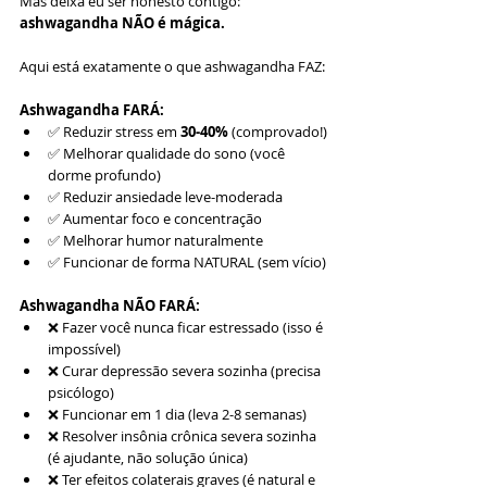
Mas deixa eu ser honesto contigo: 
ashwagandha NÃO é mágica.
Aqui está exatamente o que ashwagandha FAZ:
Ashwagandha FARÁ:
✅ Reduzir stress em 
30-40%
 (comprovado!)
✅ Melhorar qualidade do sono (você 
dorme profundo)
✅ Reduzir ansiedade leve-moderada
✅ Aumentar foco e concentração
✅ Melhorar humor naturalmente
✅ Funcionar de forma NATURAL (sem vício)
Ashwagandha NÃO FARÁ:
❌ Fazer você nunca ficar estressado (isso é 
impossível)
❌ Curar depressão severa sozinha (precisa 
psicólogo)
❌ Funcionar em 1 dia (leva 2-8 semanas)
❌ Resolver insônia crônica severa sozinha 
(é ajudante, não solução única)
❌ Ter efeitos colaterais graves (é natural e 