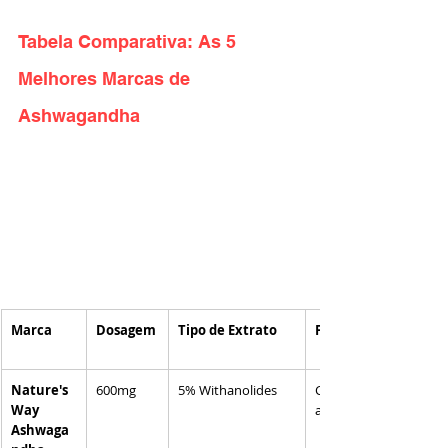
Tabela Comparativa: As 5 
Melhores Marcas de 
Ashwagandha
Marca
Dosagem
Tipo de Extrato
Forma
Nature's 
600mg
5% Withanolides
Cápsul
Way 
as
Ashwaga