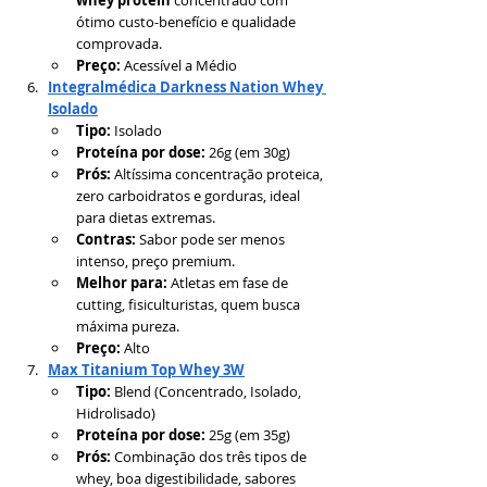
whey protein
 concentrado com 
ótimo custo-benefício e qualidade 
comprovada.
Preço:
 Acessível a Médio
Integralmédica Darkness Nation Whey 
Isolado
Tipo:
 Isolado
Proteína por dose:
 26g (em 30g)
Prós:
 Altíssima concentração proteica, 
zero carboidratos e gorduras, ideal 
para dietas extremas.
Contras:
 Sabor pode ser menos 
intenso, preço premium.
Melhor para:
 Atletas em fase de 
cutting, fisiculturistas, quem busca 
máxima pureza.
Preço:
 Alto
Max Titanium Top Whey 3W
Tipo:
 Blend (Concentrado, Isolado, 
Hidrolisado)
Proteína por dose:
 25g (em 35g)
Prós:
 Combinação dos três tipos de 
whey, boa digestibilidade, sabores 