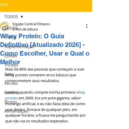
Post
TODOS
Equipe Central Fitnesss
TODOS
8 min de leitura
Whey Protein: O Guia
Treino
Definitivo [Atualizado 2026] -
Suplementação
Como Escolher, Usar e Qual o
Costas
Melhor
Tríceps
Mais de 80% das pessoas que começam a usar 
Peito
whey protein cometem erros básicos que 
comprometem seus resultados.
Pernas
Lembro quando comprei minha primeira 
whey 
Ombros
protein
 em 2009. Era um pote gigante, sabor 
Bíceps
morango artificial, e eu não fazia ideia de como 
usar direito. Tomava de qualquer jeito, em 
Alimentação
qualquer horário, e ficava me perguntando por 
que não via os resultados esperados.