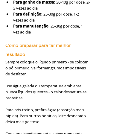
Para ganho de massa:
 30-40g por dose, 2-
3 vezes ao dia 
Para definição:
 25-30g por dose, 1-2 
vezes ao dia 
Para manutenção:
 25-30g por dose, 1 
vez ao dia
Como preparar para ter melhor 
resultado
Sempre coloque o líquido primeiro - se colocar 
o pó primeiro, vai formar grumos impossíveis 
de desfazer.
Use água gelada ou temperatura ambiente. 
Nunca líquidos quentes - o calor desnatura as 
proteínas.
Para pós-treino, prefira água (absorção mais 
rápida). Para outros horários, leite desnatado 
deixa mais gostoso.
Consuma imediatamente - whey preparada 