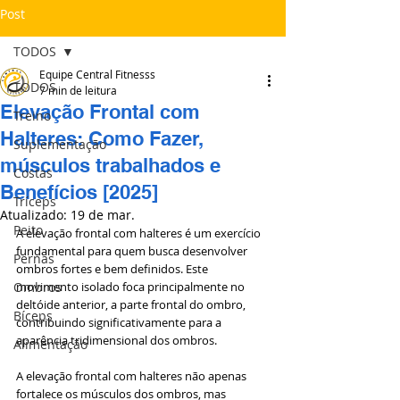
Post
TODOS
Equipe Central Fitnesss
TODOS
7 min de leitura
Elevação Frontal com
Treino
Halteres: Como Fazer,
Suplementação
músculos trabalhados e
Costas
Benefícios [2025]
Tríceps
Atualizado:
19 de mar.
Peito
A elevação frontal com halteres é um exercício 
fundamental para quem busca desenvolver 
Pernas
ombros fortes e bem definidos. Este 
Ombros
movimento isolado foca principalmente no 
deltóide anterior, a parte frontal do ombro, 
Bíceps
contribuindo significativamente para a 
aparência tridimensional dos ombros. 
Alimentação
A elevação frontal com halteres não apenas 
fortalece os músculos dos ombros, mas 