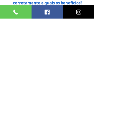
corretamente e quais os benefícios?
Treino
Ombros
Posts Relacionados
Ver tudo